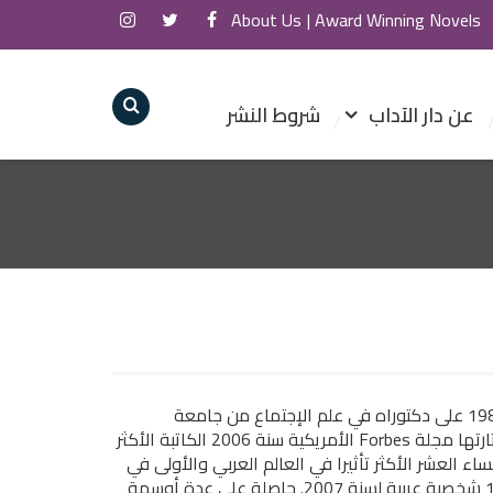
About Us
Award Winning Novels |
عن دار الآداب
شروط النشر
خريجة كلية الآداب في الجزائر، ليسانس أدب عربي. حاصلة سنة 1982 على دكتوراه في علم الإجتماع من جامعة
السوربون في باريس تحت إشراف المستشرق الراحل جاك بيرك. اختارتها مجلة Forbes الأمريكية سنة 2006 الكاتبة الأكثر
ساء العشر الأكثر تأثيرا في العالم العربي والأولى في
مجال الأدب. اختارتها مجلة Arabian Business من بين أقوى 100 شخصية عربية لسنة 2007. حاصلة على عدة أوسمة