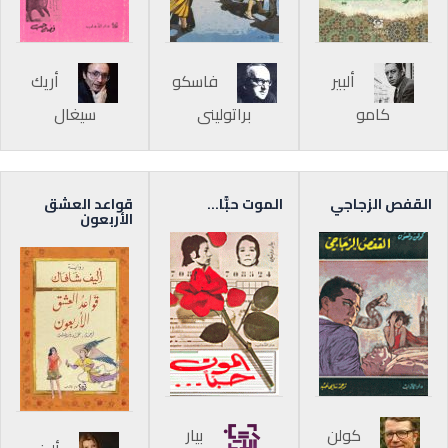
ألبير
فاسكو
أريك
كامو
براتوليني
سيغال
القفص الزجاجي
الموت حبًّا…
قواعد العشق
الأربعون
كولن
بيار