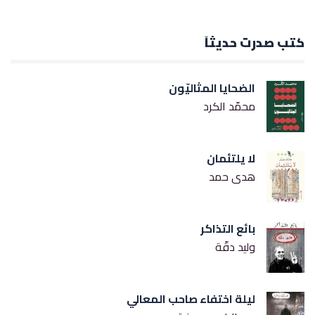
كتب صدرت حديثاً
الضحايا المثاليّون
محمّد الكرد
لا يلتئمان
هدى حمد
بائع التذاكر
وليد دقّة
ليلة اختفاء صاحب المعالي