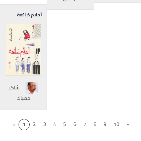
أحلام ضائعة
شاكر
خصباك
«
2
3
4
5
6
7
8
9
10
»
1