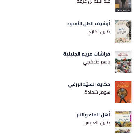
عبد الإله بن عرفة
أرشيف الظل الأسود
طارق بكاري
فراشات مريم الجليلية
باسم خندقجي
حكاية السيّد البرغي
سومر شحادة
أهل الماء والنار
طارق العريس