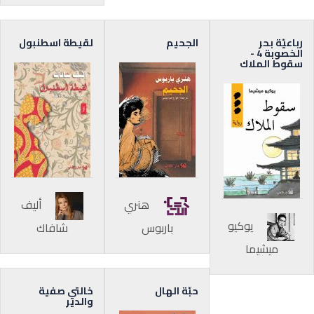
رباعيّة بحر
الجحيم
لقيطة اسطنبول
الخصوبة 4 -
سقوط الملاك
هنري
أليف
يوكيو
باربوس
شافاك
ميشيما
حبّة الهال
خالتي صفية
والدير