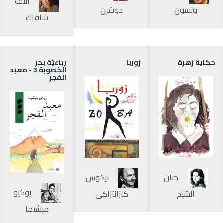
أليف
ولسون
دوشين
شافاك
حكاية زهرة
زوربا
رباعيّة بحر
الخصوبة 3 - معبد
الفجر
حنان
نيكوس
يوكيو
الشيخ
كازانتزاكي
ميشيما