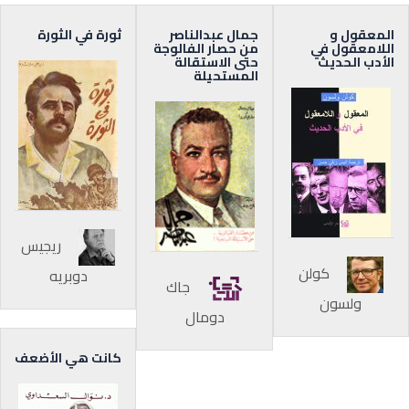
المعقول و
جمال عبدالناصر
ثورة في الثورة
اللامعقول في
من حصار الفالوجة
الأدب الحديث
حتى الاستقالة
المستحيلة
ريجيس
كولن
دوبريه
جاك
ولسون
دومال
كانت هي الأضعف