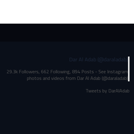
Dar Al Adab (@daraladab)
29.3k Followers, 662 Following, 894 Posts - See Instagram
photos and videos from Dar Al Adab (@daraladab)
Tweets by DarAlAdab