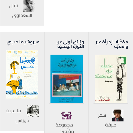
نوال
السعداوي
مذكّرات إمرأة غير
وثائق أولى عن
هيروشيما حبيبي
واقعيّة
الثورة اليمنيّة
مارغريت
سحر
دوراس
خليفة
مجموعة
مؤلّفين