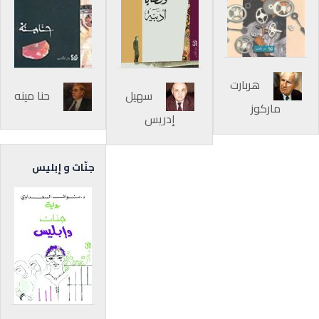
هربارت
سهيل
حنا مينه
ماركوز
إدريس
جنّات و إبليس