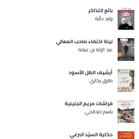
بائع التذاكر
وليد دقّة
ليلة اختفاء صاحب المعالي
عبد الإله بن عرفة
أرشيف الظل الأسود
طارق بكاري
فراشات مريم الجليلية
باسم خندقجي
حكاية السيّد البرغي