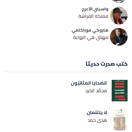
واسيني الأعرج
مملكة الفراشة
هاروكي موراكامي
مهنتي هي الرواية
كتب صدرت حديثاً
الضحايا المثاليّون
محمّد الكرد
لا يلتئمان
هدى حمد