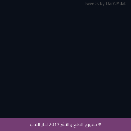
Tweets by DarAlAdab
© حقوق الطبع والنشر 2017 لدار الادب