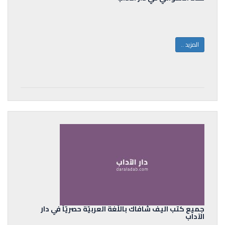
المزيد ..
جميع كتب اليف شافاك باللّغة العربيّة حصريّاً في دار
الآداب