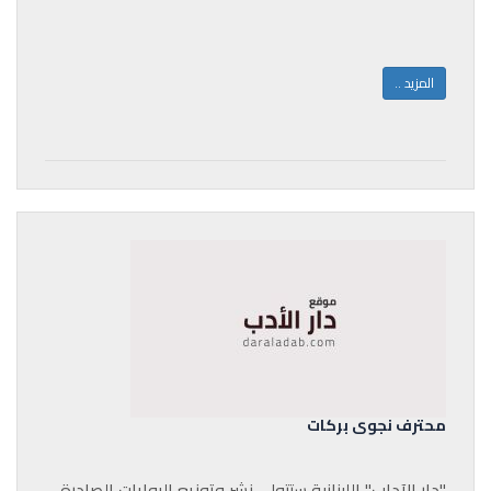
المزيد ..
محترف نجوى بركات
"دار الآداب" اللبنانية ستتولى نشر وتوزيع الروايات الصادرة