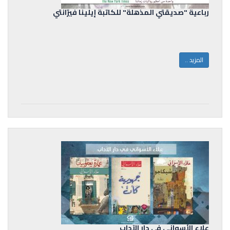
رباعية "صديقتي المذهلة" للكاتبة إيلينا فيرّانتي
المزيد ..
علاء الأسواني في دار الآداب