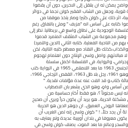
واضح يمكن له ان ينتقل إلى الاخرين، دون أن يقضوا
ة قوية، وجعل من الشاب الفقير كولن نجما في دوائر
ية، اثر ذلك على كولن كثيرا وصار يتخذ موقفا من
وا كتابه على أساس انه "مزيف " وملئ بالنفاق. رغم
فلسفة الوجودية على نطاق واسع في بريطانيا. نظر إلى
 - وهم مجموعة من الشباب المثقف المتمرد قدموا
 من الناحية الفعلية. كتابه الثاني (الدين والتمرد)
 والكذاب.كذلك ظل النقاد مع معظم كتبه التالية، لكن
 لا مبالاتهم. واصل ولسن الإنتاج دون اهتمام لهجوم
إجرامي، والرواية. في الفلسفة اكمل سلسلة
اللامنتمي :عصر الهزيمة 1959، قوة الحلم 1961، اصول الدافع الجنسي 1963 ما بعد اللامنتمي 1965 في الرواية كتب
عدة مؤلفات روائية منها : طقوس في الظلام 1960، ضياع في سوهو 1961، رجل بلا ظل 1963، القفص الزجاجي 1966،
ن على المائة كتاب.و قد الفت عنه عدة مؤلفات نقدية. "
 من أساس واهٍ، وهو الذي يشعر بان الاضطراب
 انه ليس مجنوناً ؟، هو فقط أكثر حساسية من
كلة الحرية.. هو يريد أن يكون حراً ويرى أن صحيح
بمعناها الروحي العميق.. ان جوهر الدين هو الحرية
 لهُ أن يجد حلاً.. ! " كولن ولسن إنه لمن الغريب أن
يكون معروفا في بلدان أوربية عديدة ولم يعترف به
وف والسحر وعالم ما بعد الموت. يصنف كولن ولسن في