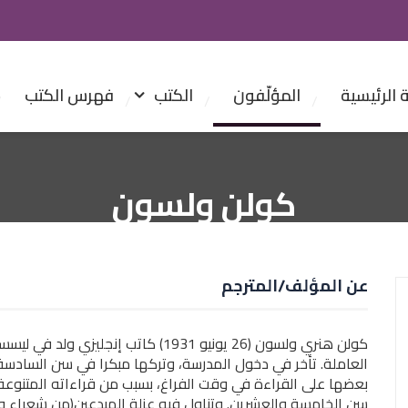
الرئيسية
المؤلّفون
الكتب
فهرس الكتب
كولن ولسون
عن المؤلف/المترجم
كولن هنري ولسون (26 يونيو 1931) كاتب إ
العاملة. تأخر في دخول المدرسة، وتركها مبكرا في سن الساد
سن الخامسة والعشرين. وتناول فيه عزلة المبدعين(من شعراء 