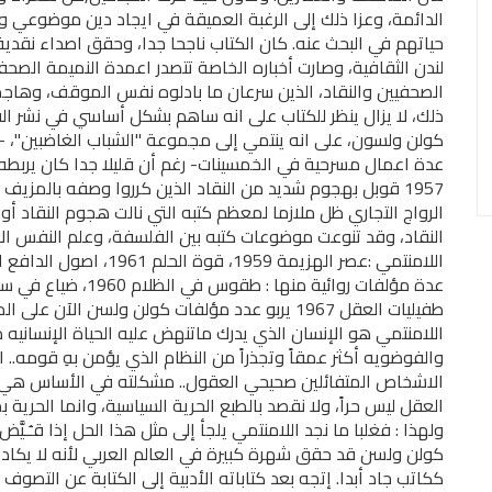
الدائمة، وعزا ذلك إلى الرغبة العميقة في ايجاد دين موضوعي و
حياتهم في البحث عنه. كان الكتاب ناجحا جدا، وحقق اصداء نقدي
لندن الثقافية، وصارت أخباره الخاصة تتصدر اعمدة النميمة الصحف
الصحفيين والنقاد، الذين سرعان ما بادلوه نفس الموقف، وهاجم
ذلك، لا يزال ينظر للكتاب على انه ساهم بشكل أساسي في نشر ال
كولن ولسون، على انه ينتمي إلى مجموعة "الشباب الغاضبين"،
عدة اعمال مسرحية في الخمسينات- رغم أن قليلا جدا كان يربطه بهم
1957 قوبل بهجوم شديد من النقاد الذين كرروا وصفه بالمزيف
الرواج التجاري ظل ملازما لمعظم كتبه التي نالت هجوم النقاد أو
النقاد، وقد تنوعت موضوعات كتبه بين الفلسفة، وعلم النفس ال
طفيليات العقل 1967 يربو عدد مؤلفات كولن ولسن الآ
اللامنتمي هو الإنسان الذي يدرك ماتنهض عليه الحياة الإنسانيه
والفوضويه أكثر عمقاً وتجذراً من النظام الذي يؤمن بهِ قومه..
الاشخاص المتفائلين صحيحي العقول.. مشكلته في الأساس هي مش
العقل ليس حراً، ولا نقصد بالطبع الحرية السياسية، وانما الحرية 
ولهذا : فغلبا ما نجد اللامنتمي يلجأ إلى مثل هذا الحل إذا قـُـيَّض
كولن ولسن قد حقق شهرة كبيرة في العالم العربي لأنه لا يكاد 
ككاتب جاد أبدا. إتجه بعد كتاباته الأدبية إلى الكتابة عن التص