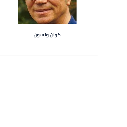
كولن ولسون