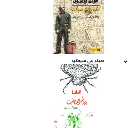
ب
ضياع في سوهو