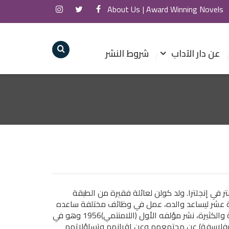
About Us
Award Winning Novels |
عن دار الآداب
شروط النشر
نجليزي ولد في ليسستر في إنجلترا. ولد كولن لعائلة فقيرة من الطبقة
سة عشر ليساعد والده، عمل في وظائف مختلفة ساعده
بعضها على القراءة في وقت الفراغ، بسبب من قراءاته المتنوعة والكثيرة، نشر مؤلفه الأول (اللامنتمي)1956 وهو في
وفلاسفة) عن مجتمعهم وعن اقرانهم وتساؤلاتهم