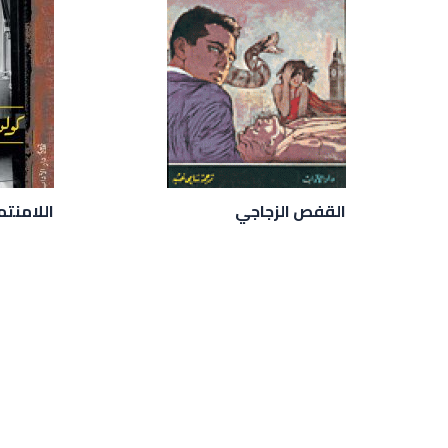
القفص الزجاجي
اللامنت