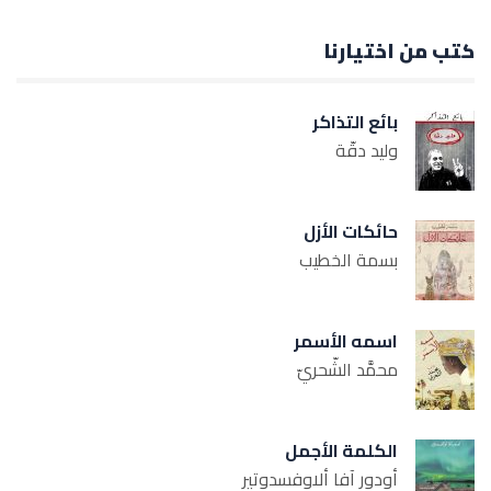
كتب من اختيارنا
بائع التذاكر
وليد دقّة
حائكات الأزل
بسمة الخطيب
اسمه الأسمر
محمَّد الشّحريّ
الكلمة الأجمل
أودور آفا ألاوفسدوتير