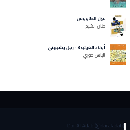
عين الطاووس
حنان الشيخ
أولاد الغيتو 3 - رجل يشبهني
الياس خوري
Dar Al Adab (@daraladab)