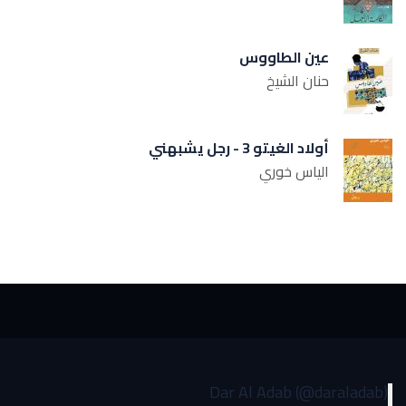
عين الطاووس
حنان الشيخ
أولاد الغيتو 3 - رجل يشبهني
الياس خوري
Dar Al Adab (@daraladab)