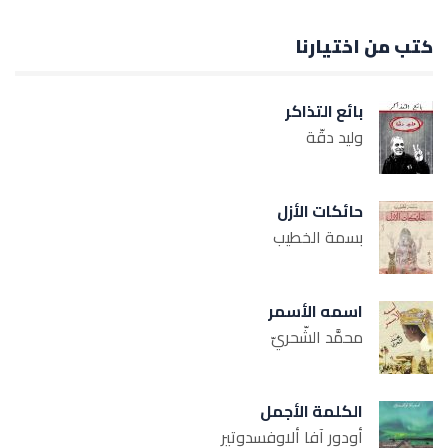
كتب من اختيارنا
بائع التذاكر
وليد دقّة
حائكات الأزل
بسمة الخطيب
اسمه الأسمر
محمَّد الشّحريّ
الكلمة الأجمل
أودور آفا ألاوفسدوتير