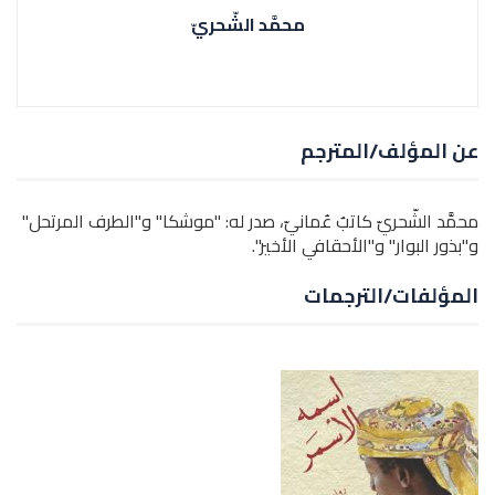
محمَّد الشّحريّ
عن المؤلف/المترجم
محمَّد الشّحريّ كاتبٌ عُمانيّ، صدر له: "موشكا" و"الطرف المرتحل"
و"بذور البوار" و"الأحقافي الأخير".
المؤلفات/الترجمات