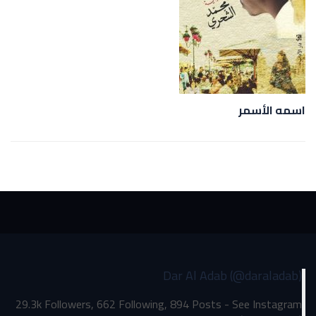
اسمه الأسمر
Dar Al Adab (@daraladab)
29.3k Followers, 662 Following, 894 Posts - See Instagram