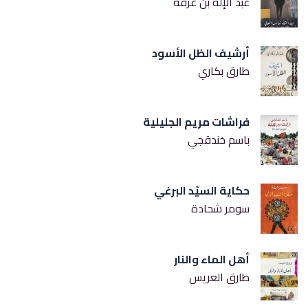
عبد الإله بن عرفة
أرشيف الظل الأسود
طارق بكاري
فراشات مريم الجليلية
باسم خندقجي
حكاية السيّد البرغي
سومر شحادة
أهل الماء والنار
طارق العريس