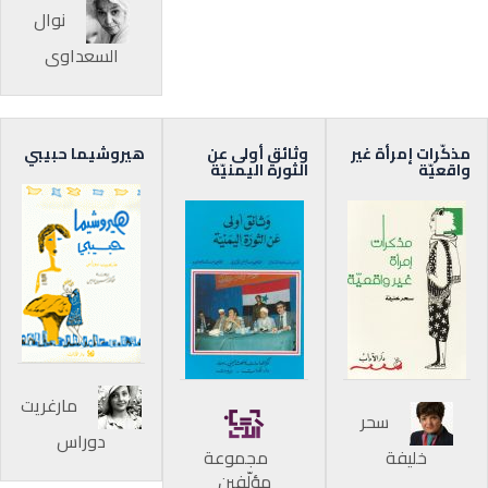
نوال
السعداوي
مذكّرات إمرأة غير
وثائق أولى عن
هيروشيما حبيبي
واقعيّة
الثورة اليمنيّة
مارغريت
سحر
دوراس
خليفة
مجموعة
مؤلّفين