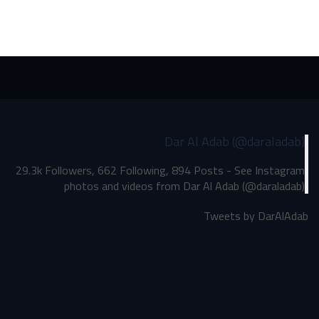
Dar Al Adab (@daraladab)
29.3k Followers, 662 Following, 894 Posts - See Instagram
photos and videos from Dar Al Adab (@daraladab)
Tweets by DarAlAdab