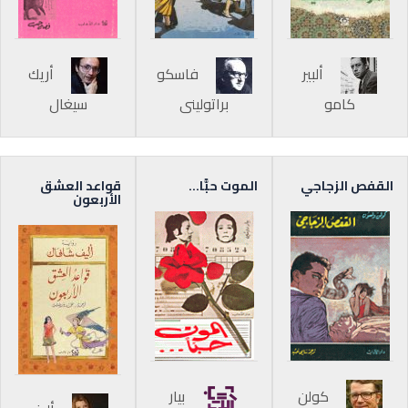
ألبير
فاسكو
أريك
كامو
براتوليني
سيغال
القفص الزجاجي
الموت حبًّا…
قواعد العشق
الأربعون
كولن
بيار