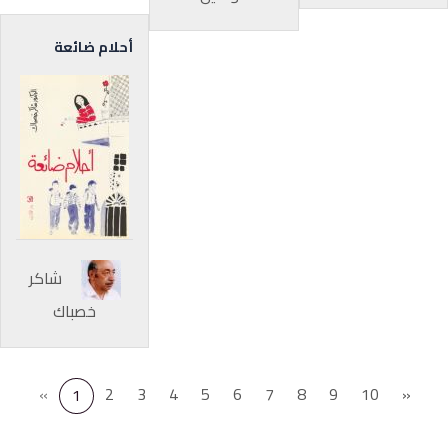
أحلام ضائعة
شاكر
خصباك
«
2
3
4
5
6
7
8
9
10
»
1