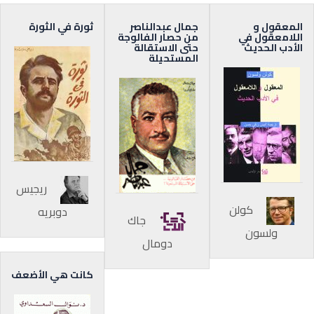
المعقول و
جمال عبدالناصر
ثورة في الثورة
اللامعقول في
من حصار الفالوجة
الأدب الحديث
حتى الاستقالة
المستحيلة
ريجيس
كولن
دوبريه
جاك
ولسون
دومال
كانت هي الأضعف