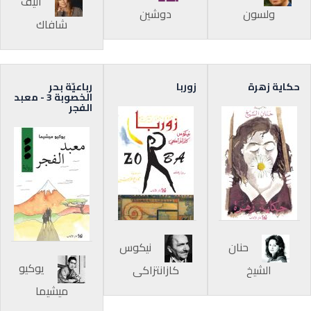
أليف
ولسون
دوشين
شافاك
حكاية زهرة
زوربا
رباعيّة بحر
الخصوبة 3 - معبد
الفجر
حنان
نيكوس
يوكيو
الشيخ
كازانتزاكي
ميشيما