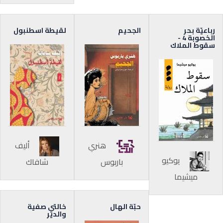
رباعيّة بحر
الجحيم
لقيطة اسطنبول
الخصوبة 4 -
سقوط الملاك
هنري
أليف
يوكيو
باربوس
شافاك
ميشيما
حبّة الهال
خالتي صفية
والدير