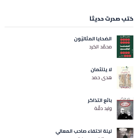
كتب صدرت حديثاً
الضحايا المثاليّون
محمّد الكرد
لا يلتئمان
هدى حمد
بائع التذاكر
وليد دقّة
ليلة اختفاء صاحب المعالي