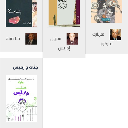
هربارت
سهيل
حنا مينه
ماركوز
إدريس
جنّات و إبليس