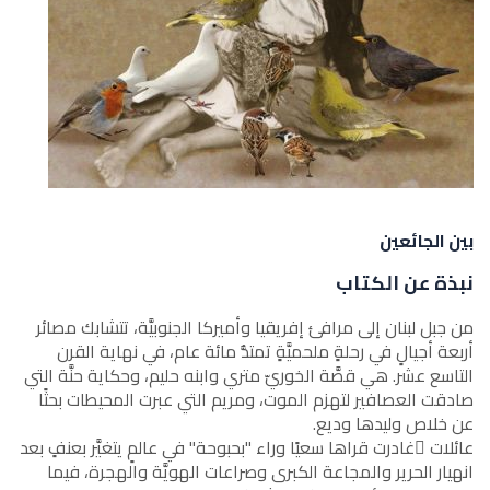
بين الجائعين
نبذة عن الكتاب
من جبل لبنان إلى مرافئ إفريقيا وأميركا الجنوبيَّة، تتشابك مصائر
أربعة أجيالٍ في رحلةٍ ملحميَّةٍ تمتدُّ مائة عام، في نهاية القرن
التاسع عشر. هي قصَّة الخوريّ متري وابنه حليم، وحكاية حنَّة التي
صادقت العصافير لتهزم الموت، ومريم التي عبرت المحيطات بحثًا
عن خلاص وليدها وديع.
عائلات ٌغادرت قراها سعيًا وراء "بحبوحة" في عالمٍ يتغيَّر بعنفٍ بعد
انهيار الحرير والمجاعة الكبرى وصراعات الهويَّة والهجرة، فيما