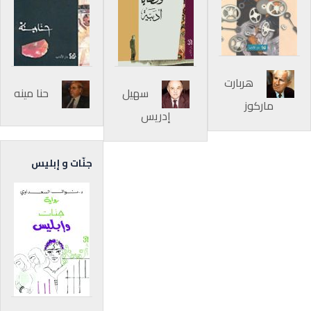
هربارت
سهيل
حنا مينه
ماركوز
إدريس
جنّات و إبليس