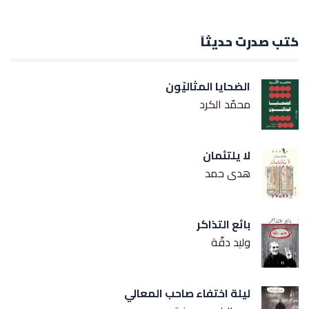
كتب صدرت حديثاً
الضحايا المثاليّون
محمّد الكرد
لا يلتئمان
هدى حمد
بائع التذاكر
وليد دقّة
ليلة اختفاء صاحب المعالي