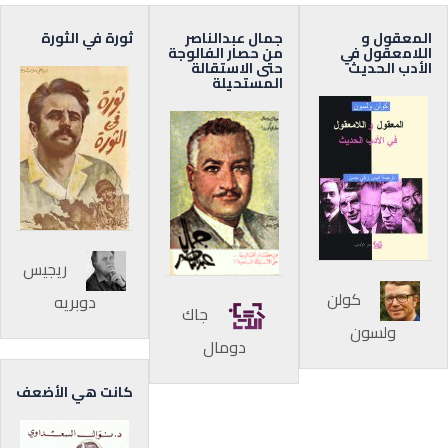
المعقول و
جمال عبدالناصر
ثورة في الثورة
اللامعقول في
من حصار الفالوجة
الأدب الحديث
حتى الاستقالة
المستحيلة
ريجيس
كولن
دوبريه
جاك
ولسون
دومال
كانت هي الأضعف