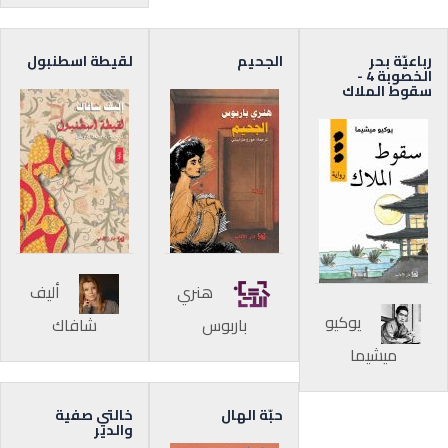
رباعيّة بحر
الجحيم
لقيطة اسطنبول
الخصوبة 4 -
سقوط الملاك
هنري
أليف
يوكيو
باربوس
شافاك
ميشيما
حبّة الهال
خالتي صفية
والدير