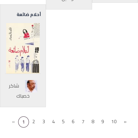
أحلام ضائعة
شاكر
خصباك
«
2
3
4
5
6
7
8
9
10
»
1