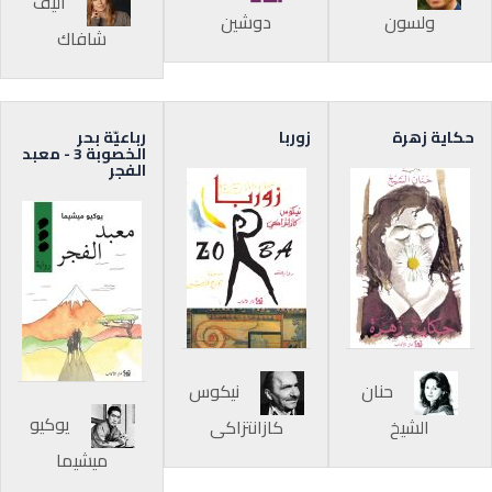
أليف
ولسون
دوشين
شافاك
حكاية زهرة
زوربا
رباعيّة بحر
الخصوبة 3 - معبد
الفجر
حنان
نيكوس
يوكيو
الشيخ
كازانتزاكي
ميشيما