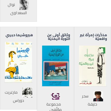
نوال
السعداوي
مذكّرات إمرأة غير
وثائق أولى عن
هيروشيما حبيبي
واقعيّة
الثورة اليمنيّة
مارغريت
سحر
دوراس
خليفة
مجموعة
مؤلّفين