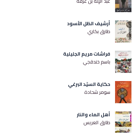
عبد الإله بن عرفة
أرشيف الظل الأسود
طارق بكاري
فراشات مريم الجليلية
باسم خندقجي
حكاية السيّد البرغي
سومر شحادة
أهل الماء والنار
طارق العريس