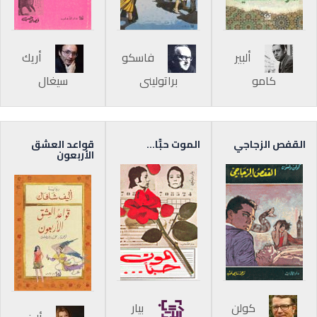
ألبير
فاسكو
أريك
كامو
براتوليني
سيغال
القفص الزجاجي
الموت حبًّا…
قواعد العشق
الأربعون
كولن
بيار