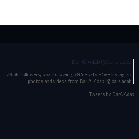
Dar Al Adab (@daraladab)
29.3k Followers, 662 Following, 894 Posts - See Instagram
photos and videos from Dar Al Adab (@daraladab)
Tweets by DarAlAdab