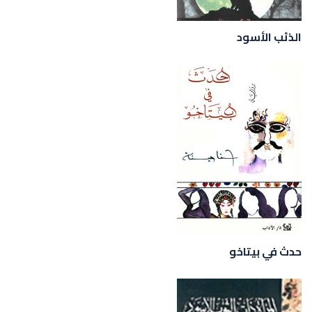
الذئب الأسود
حدث في بيتاخو