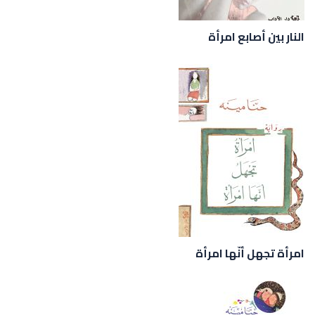
النار بين أصابع امرأة
امرأة تجهل أنّها امرأة