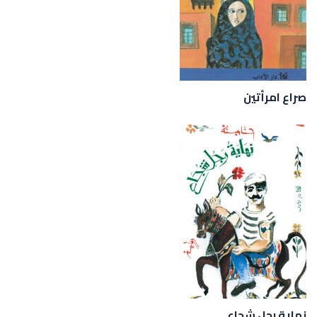
صراع امرأتين
نهاية رجل شجاع