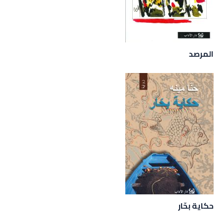
المرصد
حكاية بحّار