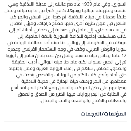
السوري. وفي عام 1939 عاد مع عائلته إلى مدينة اللاذقية وهي
عشقه وملهمته بجبالها وبحرها. كافح كثيراً في بداية حياته وعمل
حلاقاً وحمالاً في ميناء اللاذقية، ثم كبحار على السفن والمراكب.
اشتغل في مهن كثيرة أخرى منها مصلّح دراجات، ومربّي أطفال
في بيت سيد غني، إلى عامل في صيدلية إلى صحفي أحيانا، ثم إلى
كاتب مسلسلات إذاعية للاذاعة السورية باللغة العامية، إلى
موظف في الحكومة، إلى روائي. حنا مينه أحد عمالقة الرواية في
سوريا والوطن العربي، وقف في وجه الاستعمار الفرنسي وعمره
12 عاما وعاش حياة قاسية، وتنقل بين عدة بلدان سافر إلى أوروبا
ثم إلى الصين لسنوات لكنه عاد. حنا مينه الروائي، أديب الحقيقة
والصدق، عصامي ساهم في إغناء الرواية العربية وعمل باجتهاد
حتى أجاد وأبدع. كتب الكثير من الروايات والقصص يتحدث في
معظمها عن البحر ويصف حياة البحارة في مدينة اللاذقية
وصراعهم على متن المراكب والسفن ومع اخطار البحر. لقد أبدع
في الكتابة عن البحر بروايات فيها الكثير من الصدق والعمق
والمعاناة والكفاح والواقعية والحب والجمال.
المؤلفات/الترجمات