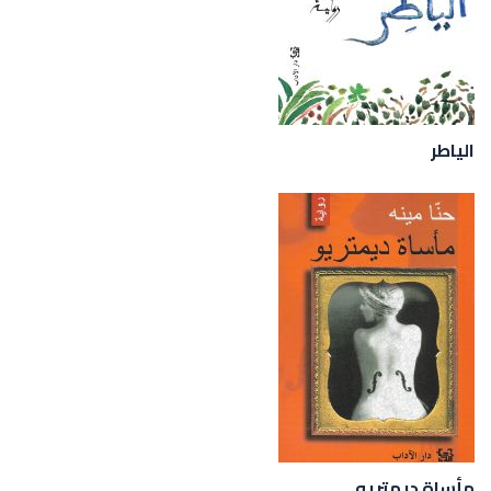
الياطر
مأساة ديمتريو