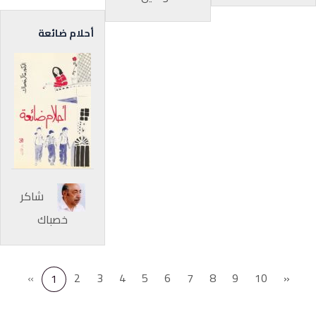
أحلام ضائعة
شاكر
خصباك
«
2
3
4
5
6
7
8
9
10
»
1