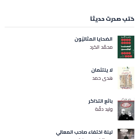
كتب صدرت حديثاً
الضحايا المثاليّون
محمّد الكرد
لا يلتئمان
هدى حمد
بائع التذاكر
وليد دقّة
ليلة اختفاء صاحب المعالي