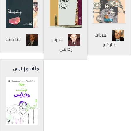
هربارت
سهيل
حنا مينه
ماركوز
إدريس
جنّات و إبليس