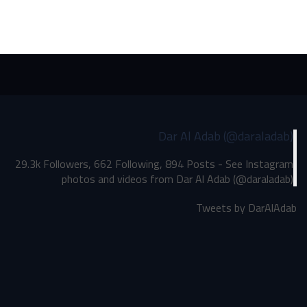
Dar Al Adab (@daraladab)
29.3k Followers, 662 Following, 894 Posts - See Instagram
photos and videos from Dar Al Adab (@daraladab)
Tweets by DarAlAdab