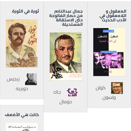
المعقول و
جمال عبدالناصر
ثورة في الثورة
اللامعقول في
من حصار الفالوجة
الأدب الحديث
حتى الاستقالة
المستحيلة
ريجيس
كولن
دوبريه
جاك
ولسون
دومال
كانت هي الأضعف