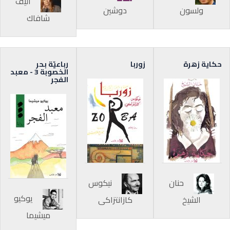
أليف
ولسون
دوشين
شافاك
حكاية زهرة
زوربا
رباعيّة بحر
الخصوبة 3 - معبد
الفجر
حنان
نيكوس
يوكيو
الشيخ
كازانتزاكي
ميشيما