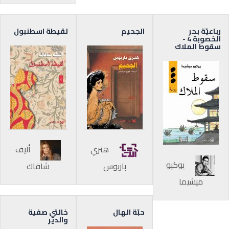
رباعيّة بحر
الجحيم
لقيطة اسطنبول
الخصوبة 4 -
سقوط الملاك
هنري
أليف
يوكيو
باربوس
شافاك
ميشيما
حبّة الهال
خالتي صفية
والدير