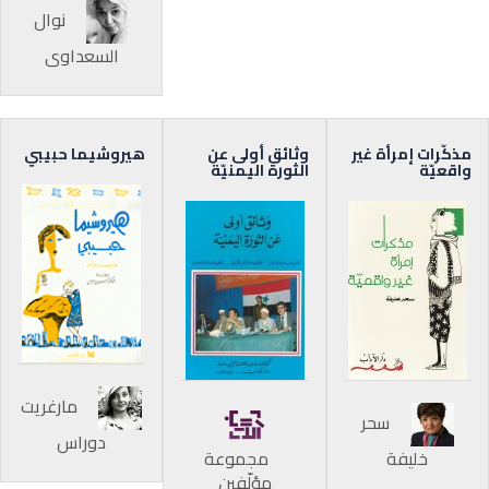
نوال
السعداوي
مذكّرات إمرأة غير
وثائق أولى عن
هيروشيما حبيبي
واقعيّة
الثورة اليمنيّة
مارغريت
سحر
دوراس
خليفة
مجموعة
مؤلّفين