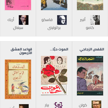
ألبير
فاسكو
أريك
كامو
براتوليني
سيغال
القفص الزجاجي
الموت حبًّا…
قواعد العشق
الأربعون
كولن
بيار