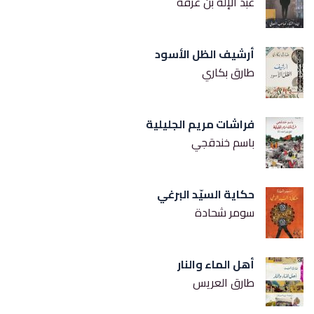
عبد الإله بن عرفة
أرشيف الظل الأسود
طارق بكاري
فراشات مريم الجليلية
باسم خندقجي
حكاية السيّد البرغي
سومر شحادة
أهل الماء والنار
طارق العريس