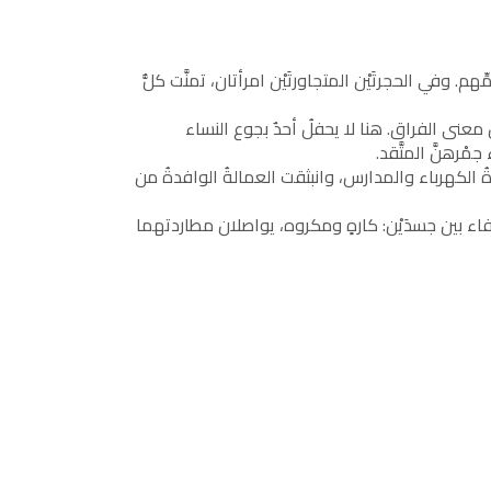
ِّهم. وفي الحجرتَيْن المتجاورتَيْن امرأتان، تمنَّت كلُّ
ان معنى الفراق. هنا لا يحفلُ أحدٌ بجوع النساء
ْرهنَّ المتَّقد.
دةُ الكهرباء والمدارس، وانبثقت العمالةُ الوافدةُ من
ء بين جسدَيْن: كارهٍ ومكروه، يواصلان مطاردتهما