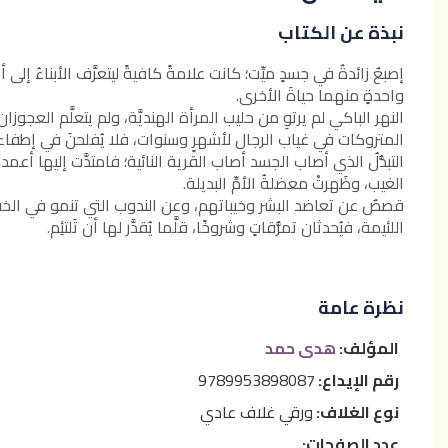
نبذة عن الكتاب
إصبعٌ زائدةٌ في جسدٍ ميِّت؛ كانت علامةً كافيةً ليتعرَّف الأبناءُ إلى أم
واحدةٍ منهما حياةَ الأخرى.
النهر الباكي لم يرتوِ من حليب المرأة الهنديَّة، ولم يتعلَّم العجوز
المتروكات في غياب الرجال لأشهرٍ وسنوات، فلا يُفلحنَ في إطفاء جم
التبدُّلُ الذي أصاب الجسد أصاب القرية النائية؛ فامتدَّت إليها أعم
الغيب، وظَهرتْ معضلةُ الأمِّ البديلة.
قصصٌ عن تعاضد البشر وخيباتهم، وعن الندوب التي تنمو في الخفا
اللئيمة، فيُحدثان تمزُّقاتٍ وشروخًا، قلَّما يُقدَّر لها أن تَلتئِم.
نظرة عامة
المؤلف:
هدى حمد
رقم الإيداع:
9789953898087
نوع الغلاف:
ورقي غلاف عادي
عدد الصفحات: