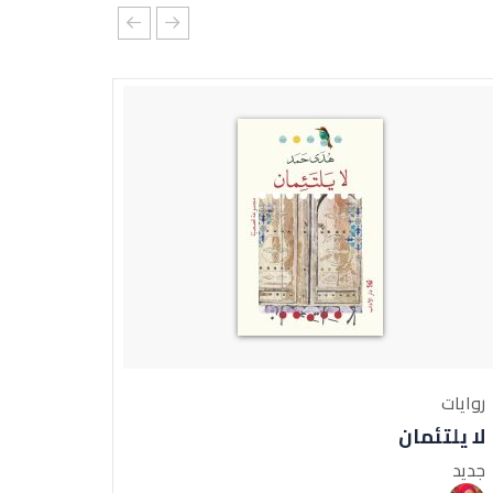
روايات
روايات
لا يلتئمان
بدايات
جديد
قريبًا