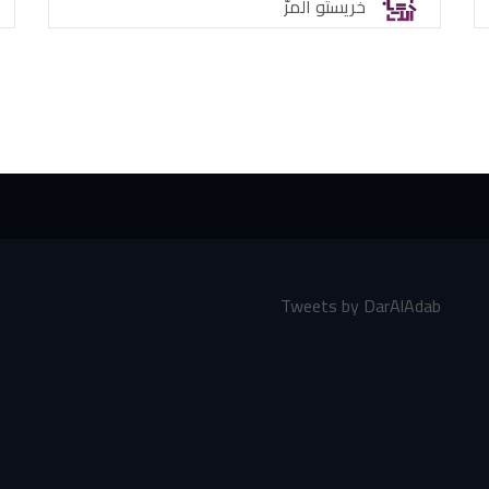
خريستو المرّ
Tweets by DarAlAdab