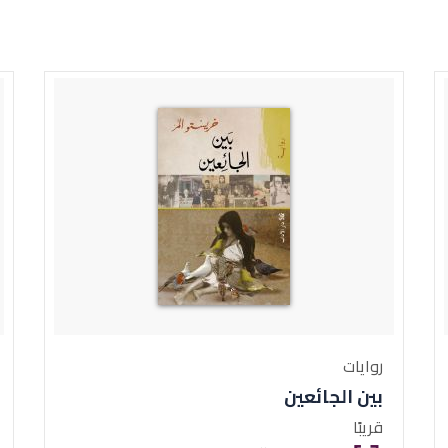
روايات
بين الجائعين
قريبًا