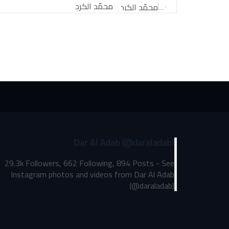
محمّد الكرد
Dar Al Adab (@daraladab)
29.3k Followers, 662 Following, 894 Posts - See
Instagram photos and videos from Dar Al Adab
(@daraladab)