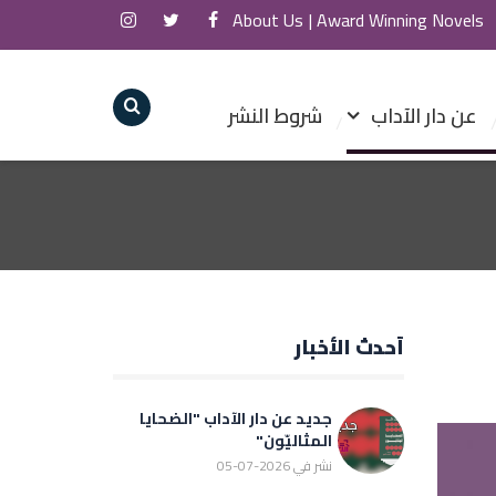
About Us
Award Winning Novels |
عن دار الآداب
شروط النشر
أحدث الأخبار
جديد عن دار الآداب "الضحايا
المثاليّون"
نشر في 2026-07-05