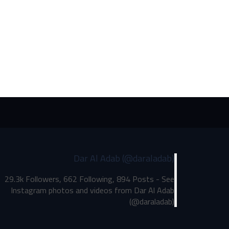
Dar Al Adab (@daraladab)
29.3k Followers, 662 Following, 894 Posts - See
Instagram photos and videos from Dar Al Adab
(@daraladab)