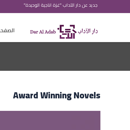
جديد عن دار الآداب "غزة اناجية الوحيدة"
الصفحة 
Award Winning Novels