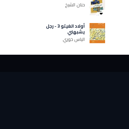
حنان الشيخ
أولاد الغيتو 3 - رجل
يشبهني
الياس خوري