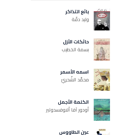
بائع التذاكر
وليد دقّة
حائكات الأزل
بسمة الخطيب
اسمه الأسمر
محمَّد الشّحريّ
الكلمة الأجمل
أودور آفا ألاوفسدوتير
عين الطاووس