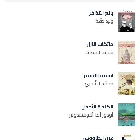
بائع التذاكر
وليد دقّة
حائكات الأزل
بسمة الخطيب
اسمه الأسمر
محمَّد الشّحريّ
الكلمة الأجمل
أودور آفا ألاوفسدوتير
عين الطاووس