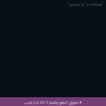
Tweets by DarAlAdab
© حقوق الطبع والنشر 2017 لدار الادب