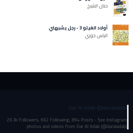
حنان الشيخ
أولاد الغيتو 3 - رجل يشبهني
الياس خوري
Dar Al Adab (@daraladab)
29.3k Followers, 662 Following, 894 Posts - See Instagram
photos and videos from Dar Al Adab (@daraladab)