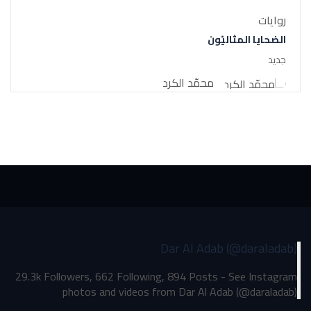
روايات
الضحايا المثاليّون
جديد
محمّد الكرد
Dar Al Adab (@daraladab)
29.3k Followers, 662 Following, 894 Posts - See Instagram
photos and videos from Dar Al Adab (@daraladab)