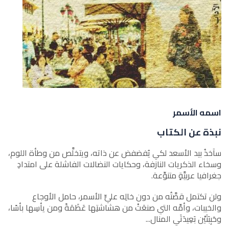
اسمه الأسمر
نبذة عن الكتاب
سآخذُ بيد الأسعد لكي يُفضفض عن ذاته، ويتخلَّص من وطأة اللوم،
وسخاء الذكريات النازفة، وحكايات النضالات الفاشلة على امتدادِ
جغرافيا عربيَّةٍ متنوِّعة.
ولن تكتمل قصَّتُه من دون خالِه عليٍّ الأسمر، حامل الأوجاع
والخيبات، وأمِّه التي صنعَتْ من هشاشتِها عَظَمَةً ومن يأسِها بأسًا،
وحَبِبَتَيْن بَعِيدَتَي المنال...