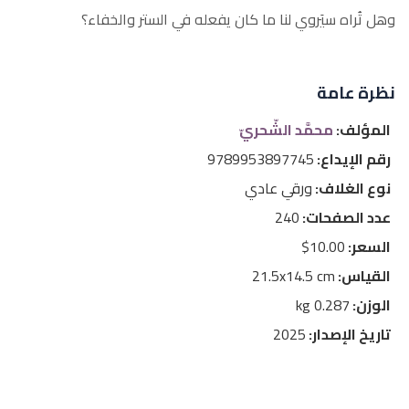
وهل تُراه سيَروي لنا ما كان يفعله في الستر والخفاء؟
نظرة عامة
المؤلف:
محمَّد الشّحريّ
رقم الإيداع:
9789953897745
نوع الغلاف:
ورقي عادي
عدد الصفحات:
240
السعر:
10.00$
القياس:
21.5x14.5 cm
الوزن:
0.287 kg
تاريخ الإصدار:
2025