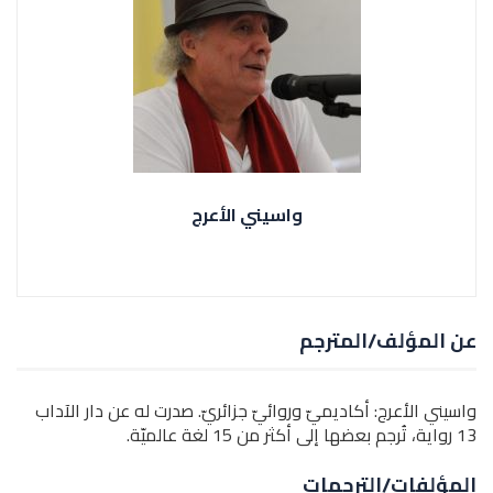
واسيني الأعرج
عن المؤلف/المترجم
واسيني الأعرج: أكاديميّ وروائيّ جزائريّ. صدرت له عن دار الآداب
13 رواية، تُرجم بعضها إلى أكثر من 15 لغة عالميّة.
المؤلفات/الترجمات