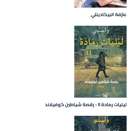
عازفة البيكاديللي
ليليات رمادة II - رقصة شياطين كوفيلاند