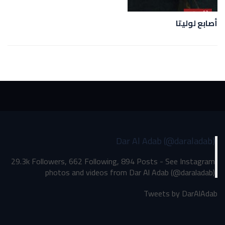
أصابع لوليتا
Dar Al Adab (@daraladab)
29.3k Followers, 662 Following, 894 Posts - See Instagram
photos and videos from Dar Al Adab (@daraladab)
Tweets by DarAlAdab