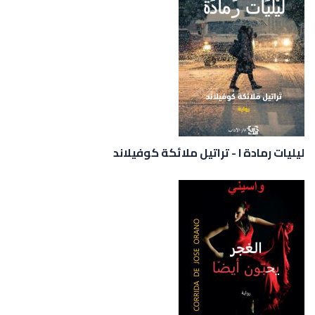
ليليات رمادة I - تراتيل ملائكة كوفيلاند