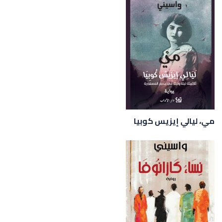
مي، ليالي إيزيس كوبيا