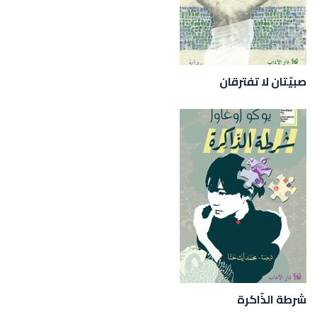
صبيّتان لا تفترقان
شرطة الذّاكرة