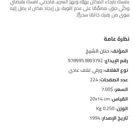
يمسك بأرجاء المكان يهزُّه ويهزّ السرير، فأجدني أمسك بقبضتي
وكلّي حنق، مصمِّمًا على عدم التوبة، بل إيجاد مكان لا يصل إليه
سوى من يفرك خاتمًا سحريًّا.
نظرة عامة
المؤلف:
حنان الشيخ
رقم الإيداع:
9789953893792
نوع الغلاف:
ورقي غلاف عادي
عدد الصفحات:
224
السعر:
$7.00
القياس:
20x14 cm
الوزن:
0.250 Kg
تاريخ الإصدار:
1994