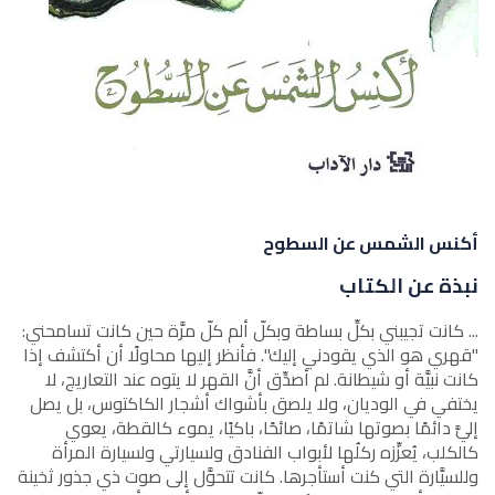
أكنس الشمس عن السطوح
نبذة عن الكتاب
... كانت تجيبني بكلِّ بساطة وبكلّ ألم كلّ مرَّة حين كانت تسامحني:
"قهري هو الذي يقودني إليك". فأنظر إليها محاولًا أن أكتشف إذا
كانت نبيَّة أو شيطانة. لم أصدِّق أنَّ القهر لا يتوه عند التعاريج، لا
يختفي في الوديان، ولا يلصق بأشواك أشجار الكاكتوس، بل يصل
إليَّ دائمًا بصوتها شاتمًا، صائحًا، باكيًا، يموء كالقطة، يعوي
كالكلب، يُعزِّزه ركلُها لأبواب الفنادق ولسيارتي ولسيارة المرأة
وللسيَّارة التي كنت أستأجرها. كانت تتحوَّل إلى صوت ذي جذور ثخينة