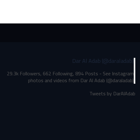
Dar Al Adab (@daraladab)
29.3k Followers, 662 Following, 894 Posts - See Instagram
photos and videos from Dar Al Adab (@daraladab)
Tweets by DarAlAdab