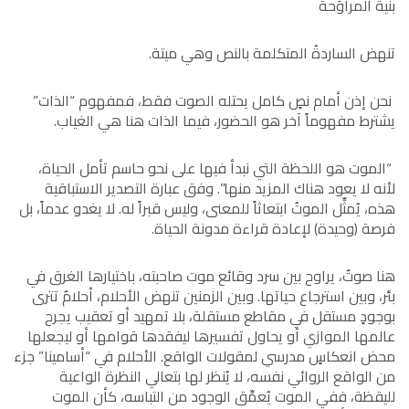
بنيةُ المراوَحة
تنهض الساردةُ المتكلمة بالنص وهي ميتة.
نحن إذن أمام نصٍ كامل يحتله الصوت فقط، فمفهوم “الذات”
يشترط مفهوماً آخر هو الحضور، فيما الذات هنا هي الغياب.
“الموت هو اللحظة التي نبدأ فيها على نحو حاسم تأمل الحياة،
لأنه لا يعود هناك المزيد منها”. وفق عبارة التصدير الاستباقية
هذه، يُمثِّل الموتُ ابتعاثاً للمعنى، وليس قبراً له. لا يغدو عدماً، بل
فرصة (وحيدة) لإعادة قراءة مدونة الحياة.
هنا صوتٌ، يراوح بين سرد وقائع موت صاحبته، باختيارها الغرق في
بئر، وبين استرجاع حياتها. وبين الزمنين تنهض الأحلام، أحلامٌ تترى
بوجودٍ مستقل في مقاطع مستقلة، بلا تمهيد أو تعقيب يجرح
عالمها الموازي أو يحاول تفسيرها ليفقدها قوامها أو ليجعلها
محض انعكاسٍ مدرسي لمقولات الواقع. الأحلام في “أسامينا” جزء
من الواقع الروائي نفسه، لا يُنظر لها بتعالي النظرة الواعية
لليقظة، ففي الموت يُعمِّق الوجود من التباسه، كأن الموت