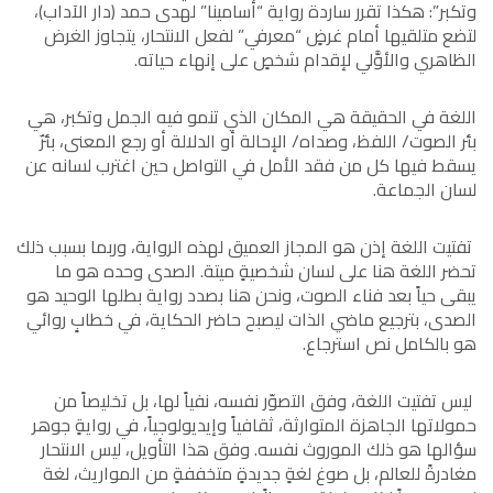
وتكبر”: هكذا تقرر ساردة رواية “أسامينا” لهدى حمد (دار الآداب)،
لتضع متلقيها أمام غرضٍ “معرفي” لفعل الانتحار، يتجاوز الغرض
الظاهري والأوَّلي لإقدام شخصٍ على إنهاء حياته.
اللغة في الحقيقة هي المكان الذي تنمو فيه الجمل وتكبر، هي
بئر الصوت/ اللفظ، وصداه/ الإحالة أو الدلالة أو رجع المعنى، بئرٌ
يسقط فيها كل من فقد الأمل في التواصل حين اغترب لسانه عن
لسان الجماعة.
تفتيت اللغة إذن هو المجاز العميق لهذه الرواية، وربما بسبب ذلك
تحضر اللغة هنا على لسان شخصيةٍ ميتة. الصدى وحده هو ما
يبقى حياً بعد فناء الصوت، ونحن هنا بصدد رواية بطلها الوحيد هو
الصدى، بترجيع ماضي الذات ليصبح حاضر الحكاية، في خطابٍ روائي
هو بالكامل نص استرجاع.
ليس تفتيت اللغة، وفق التصوّر نفسه، نفياً لها، بل تخليصاً من
حمولاتها الجاهزة المتوارثة، ثقافياً وإيديولوجياً، في روايةٍ جوهر
سؤالها هو ذلك الموروث نفسه. وفق هذا التأويل، ليس الانتحار
مغادرةً للعالم، بل صوغ لغةٍ جديدةٍ متخففةٍ من المواريث، لغة