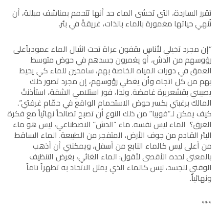
تقرر الساردة، التي تخشى الماء حد أنها تتحمم بمناشف مبللة، أن
تُنهي حياتها مغمورة بالماء بالذات، غريقةً في بئر.
“إن مجرد تخيلي لأناسٍ يقفون عراة تحت انثيال الماء عمودياًعلى
رؤوسهم من الدش، أو يغمرون جسدهم في حوض متوسط
العمق في دورات المياه الخاصة بهم، سامحين للماء كي يحيط
بهم من كل اتجاه وأن يغطي رؤوسهم، إن مجرد تصور ذلك
يصيبني بقشعريرة غامضة. ولذا، فور استلامي الشقة، استأذنتُ
المالك برغبتي بكسر حوض الاستحمام الواقع في حمّام غرفتي”.
كيف يمكن لـ”فوبيا” من ذلك النوع أن تصبح تصالحاً نهائياً مع فكرة
الغرق؟ الماء ليس نفسه. ماء “الدش” الاصطناعي، ليس هو ماء
البئر القادم من جوف الأرض، المتفجر من الطبيعة. الماء الساقط
من أعلى ليس كالماء النابع من أسفل، ويمكنني أن أذهب
بالمعنى لحده الأقصى لأقول: الماء الغائي، بغرض التنظيف
الوقتي للجسد، ليس كالماء الذي يمثل الاتحاد به تطهراً تاماً
ونهائياً.
***