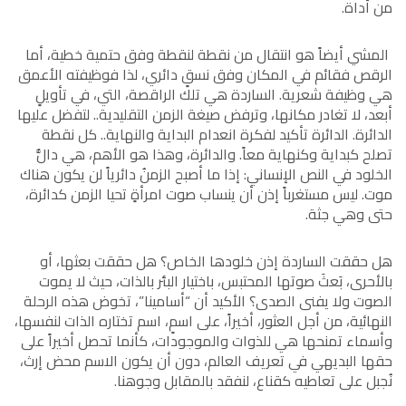
من أداة.
المشي أيضاً هو انتقال من نقطة لنقطة وفق حتمية خطية، أما
الرقص فقائم في المكان وفق نسقٍ دائري، لذا فوظيفته الأعمق
هي وظيفة شعرية. الساردة هي تلك الراقصة، التي، في تأويلٍ
أبعد، لا تغادر مكانها، وترفض صيغة الزمن التقليدية.. لتفضل عليها
الدائرة. الدائرة تأكيد لفكرة انعدام البداية والنهاية.. كل نقطة
تصلح كبداية وكنهاية معاً. والدائرة، وهذا هو الأهم، هي دالُّ
الخلود في النص الإنساني: إذا ما أصبح الزمنُ دائرياً لن يكون هناك
موت. ليس مستغرباً إذن أن ينساب صوت امرأةٍ تحيا الزمن كدائرة،
حتى وهي جثة.
هل حققت الساردة إذن خلودها الخاص؟ هل حققت بعثها، أو
بالأحرى، بَعثَ صوتها المحتبس، باختيار البئر بالذات، حيث لا يموت
الصوت ولا يفنى الصدى؟ الأكيد أن “أسامينا”، تخوض هذه الرحلة
النهائية، من أجل العثور، أخيراً، على اسمٍ، اسم تختاره الذات لنفسها،
وأسماء تمنحها هي للذوات والموجودات، كأنما تحصل أخيراً على
حقها البديهي في تعريف العالم، دون أن يكون الاسم محض إرث،
نُجبل على تعاطيه كقناع، لنفقد بالمقابل وجوهنا.