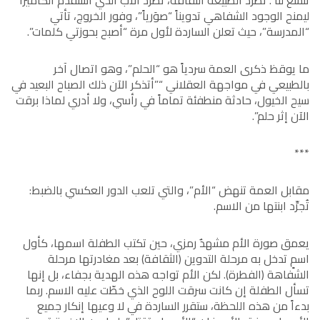
تتسع لنا”. تطرد الطبيعةُ الثقافة، تطرد الأب الذي استقدم الكاميرا
ليمنح الوجود الشفاهي تدويناً “صوَرياً”، وفور الخروج، تأتي
“المدرسة”، حيث تعلن الساردة لأول مرة “أصبح بحوزتي كلمات”.
ما يوقظ ذكرى العمة سردياً هو “الحلم”، وهو اتصال آخر
بالطبيعي في مواجهة العقلاني “”أتذكر الآن ذلك الصباح البعيد في
سيح الخيول، حادثة منطفئة تماماً في رأسي، ولا أدري لماذا برقت
الآن إثر حلم”.
***
مقابل العمة تنهض “الأم”، والتي تلعب الدور العكسي بالضبط:
تُجرِّد ابنتها من الاسم.
يعمق صورة الأم مشهدٌ رمزي، حين تكتب الطفلة اسمها، كأول
اسمٍ تدخل به مرحلة التدوين (الثقافة) بعد مغادرتها مرحلة
الشفاهة (الفطرة). لكن الأم تواجه هذه الهدية بجفاء، بل إنها
تسأل الطفلة إن كانت سرقت اللوح الذي خطّت عليه الاسم. ربما
بدءاً من هذه اللحظة، ستقرر الساردة في لا وعيها إنكار جميع