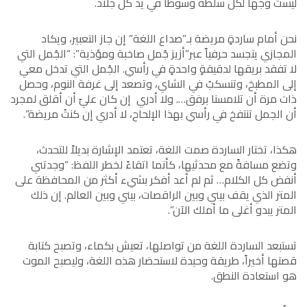
ليست وجهاً لكل سلطة وسوطاً في يد كل جلاد.
نحن أمام ساردةٍ مريضة بـ”صداع اللغة” إن جاز التعبير، ويكاد
المجازي يتجسد حرفياً عبر”أزيز جُمل صاخبة ومؤذية”: “الجُمل التي
لا تفقد بريقها لدقيقةٍ واحدةٍ في رأسي. الجُمل التي تدخل معي
إلى المطبخ، وتنسكبُ في الشاي، وتصعد إلى غرفة النوم، وحصل
ذات مرة أن تلامسنا برفق…. ولا أدري إن كان عليّ أن أقلق لمجرد
أن الجمل تنتفخ في رأسي بهذا الإلحاح، لا أدري إن كنتُ مريضة”.
هكذا، تختار الساردة صمت اللغة، تعتمد الإشارة بديلاً للتحدث،
وتضع مسافةً مع محدثيها، كأنما اتقاءً لخطر اللفظ: “وجدتني
أنفض كل الكلام… ثم لم أعد أفكر بشيء أكثر من المحافظة على
المتر الذي يقف بيني وبين الراقصات، بيني وبين العالم. إن ذلك
المتر يبدو أغلى ما أملك الآن”.
تستبعد الساردة اللغة من تواصلها، تعيش بكماء، وتصبح كتابة
قصتها أخيراً، طريقة وحيدة لاستحضار هذه اللغة، وليصبح الموت
هو استعادة النطق.