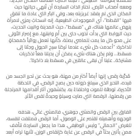
محتفظاً بقوامه “الطبيعي”، فيما اختارت الثقافة المكان الجديد،
ومعه أصحاب الأرض. تختار الذات الساردة أن تُنهي حياتها حيث
المكان الذي لم يفقد غريزيته بعد، وفي البئر التي عادة ما تنفق
فيها “القطط”، أي الموجودات الطبيعية. إنه انسحابٌ رمزي لامرأة
ينهض عالمها هناك، في “مسقط”، حيث المدينة والبيت الحديث،
حيث الروابط التي بدأت تذوب حتى بين أم وابنتها، مع إصرار الأولى
على محو كل ما يمت للماضي بصلة، كأنها تعمل روائياً كممحاةٍ
للذاكرة: “أعدمت كل شيء عندما تركنا سيح الحيول وجئنا إلى
مسقط… ولم يكن هناك شيء يمكن أن يحيلنا معاً لذكريات
مشتركة.. علينا أن نبقى عالقين في مسقط بلا ذاكرة”.
مُدرِّبة رقص: إنها أيضاً أكثر من مهنة، هو بحث عن تحرر الجسد من
قيده، التحرر الذي سيبلغ ذروته حين يصبح الرقص، في اللحظة
الأخيرة، توطئة للموت واحتفاءً به. يكتشفون آثار أقدامها المرتجلة
من رقصتها، الرقصة التي صارت وسيلةٍ وحيدةً لقص الأثر.
الفارق بين الرقص والمشي جوهري، فالمشي غائي، هدفه
الوجهه وأهميته تقتصر على الوصول، أما الرقص فملتفت لنفسه،
للغرض “الجمالي” وليس الوظيفي. هذا ما يجعل الساردة تتأفف
ممن يأتين بحثاً في الرقص عن غاية كإنقاص الوزن، لأنها تراه أبعد