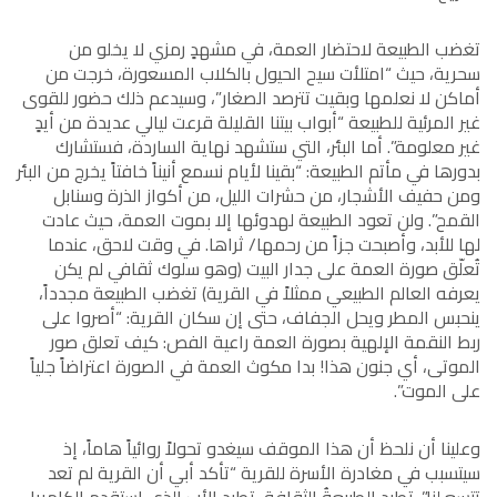
تغضب الطبيعة لاحتضار العمة، في مشهدٍ رمزي لا يخلو من
سحرية، حيث “امتلأت سيح الحيول بالكلاب المسعورة، خرجت من
أماكن لا نعلمها وبقيت تترصد الصغار”، وسيدعم ذلك حضور للقوى
غير المرئية للطبيعة “أبواب بيتنا القليلة قرعت ليالي عديدة من أيدٍ
غير معلومة”. أما البئر، التي ستشهد نهاية الساردة، فستشارك
بدورها في مأتم الطبيعة: “بقينا لأيام نسمع أنيناً خافتاً يخرج من البئر
ومن حفيف الأشجار، من حشرات الليل، من أكواز الذرة وسنابل
القمح”. ولن تعود الطبيعة لهدوئها إلا بموت العمة، حيث عادت
لها للأبد، وأصبحت جزاً من رحمها/ ثراها. في وقت لاحق، عندما
تُعلّق صورة العمة على جدار البيت (وهو سلوك ثقافي لم يكن
يعرفه العالم الطبيعي ممثلاً في القرية) تغضب الطبيعة مجدداً،
ينحبس المطر ويحل الجفاف، حتى إن سكان القرية: “أصروا على
ربط النقمة الإلهية بصورة العمة راعية الفص: كيف تعلق صور
الموتى، أي جنون هذا! بدا مكوث العمة في الصورة اعتراضاً جلياً
على الموت”.
وعلينا أن نلحظ أن هذا الموقف سيغدو تحولاً روائياً هاماً، إذ
سيتسبب في مغادرة الأسرة للقرية “تأكد أبي أن القرية لم تعد