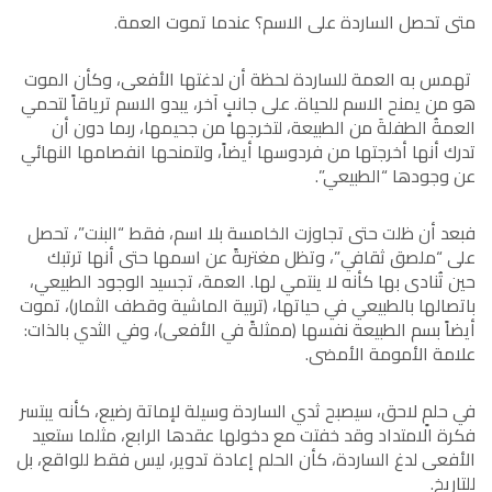
متى تحصل الساردة على الاسم؟ عندما تموت العمة.
تهمس به العمة للساردة لحظة أن لدغتها الأفعى، وكأن الموت
هو من يمنح الاسم للحياة. على جانبٍ آخر، يبدو الاسم ترياقاً لتحمي
العمةُ الطفلةَ من الطبيعة، لتخرجها من جحيمها، ربما دون أن
تدرك أنها أخرجتها من فردوسها أيضاً، ولتمنحها انفصامها النهائي
عن وجودها “الطبيعي”.
فبعد أن ظلت حتى تجاوزت الخامسة بلا اسم، فقط “البنت”، تحصل
على “ملصق ثقافي”، وتظل مغتربةً عن اسمها حتى أنها ترتبك
حين تُنادى بها كأنه لا ينتمي لها. العمة، تجسيد الوجود الطبيعي،
باتصالها بالطبيعي في حياتها، (تربية الماشية وقطف الثمار)، تموت
أيضاً بسم الطبيعة نفسها (ممثلةً في الأفعى)، وفي الثدي بالذات:
علامة الأمومة الأمضى.
في حلمٍ لاحق، سيصبح ثدي الساردة وسيلة لإماتة رضيع، كأنه يبتسر
فكرة الامتداد وقد خفتت مع دخولها عقدها الرابع، مثلما ستعيد
الأفعى لدغ الساردة، كأن الحلم إعادة تدوير، ليس فقط للواقع، بل
للتاريخ.