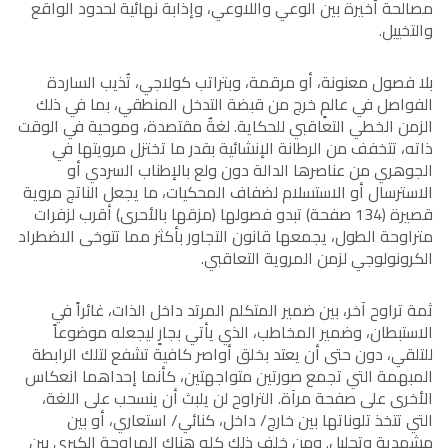
مصالحة أخيرة بين الوعي واللاوعي، وإذابة نهائية لحدود الواقع
والتخييل.
بلا فصول معنونة، أو مرقمة، وبتراتب كولاجي، تُذيب الساردة
الفواصل في عالمٍ خرج من قبضة التدخل المنطقي، بما في ذلك
الزمن الخطي التعاقبي للحكاية. لغةٌ مقتصدة، وموحية في الوقت
ذاته، تتخفف من الرطانة الإنشائية بقدر ما تختزل مرويتها في
الجوهري من عناصرها الدالة دون ولع بالإطناب السردي أو
الاسترسال أو الاستسلام لضفاف المحكيات، ما يجعل الناتج مروية
قصيرة (134 صفحة) تبدو فصولها (مزقها بالأحرى) أقرب لزفرات
متراوحة الطول، يجمعها قانون التجاور بأكثر مما تتوخى الاضطراد
الكرونولوجي لزمن المروية التعاقبي.
ثمة تراوح آخر، بين ضمير المتكلم المرتد داخل الذات، غائراً في
الاستبطان، وضمير المخاطب، الذي يأتي بجارٍ ليجعله موضوعاً
للتلقي، دون حتى أن يعتد بخلق أواصر كافية تشفع لتلك الرابطة
المبهمة التي تجمع صورتين متواجهتين، كأنما إحداهما انعكاس
الأخرى على صفحة مرآة. التراوح لن يلبث أن ينسحب على اللغة،
التي تتخذ تلوناتها بين خارج/ داخل، كنائي/ استعاري، أو بين
مشهديةٍ وتحليل. ومن خلف ذلك كله هناك المراوحة الكبرى بين