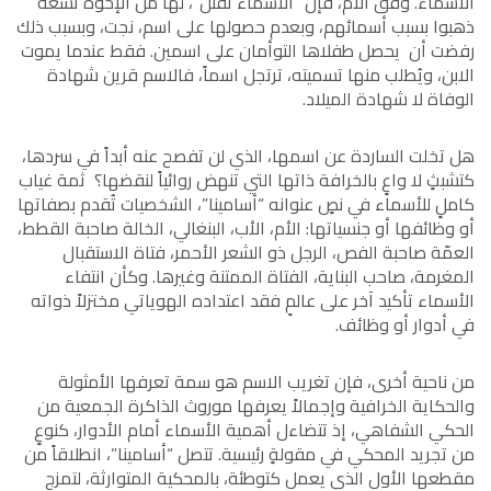
الأسماء. وفق الأم، فإن “الأسماء تقتل”، لها من الإخوة تسعة
ذهبوا بسبب أسمائهم، وبعدم حصولها على اسم، نجت، وبسبب ذلك
رفضت أن يحصل طفلاها التوأمان على اسمين. فقط عندما يموت
الابن، ويُطلب منها تسميته، ترتجل اسماً، فالاسم قرين شهادة
الوفاة لا شهادة الميلاد.
هل تخلت الساردة عن اسمها، الذي لن تفصح عنه أبداً في سردها،
كتشبثٍ لا واعٍ بالخرافة ذاتها التي تنهض روائياً لنقضها؟ ثمة غياب
كاملٍ للأسماء في نصٍ عنوانه “أسامينا”، الشخصيات تُقدم بصفاتها
أو وظائفها أو جنسياتها: الأم، الأب، البنغالي، الخالة صاحبة القطط،
العمّة صاحبة الفص، الرجل ذو الشعر الأحمر، فتاة الاستقبال
المغرمة، صاحب البناية، الفتاة الممتنة وغيرها. وكأن انتفاء
الأسماء تأكيد آخر على عالمٍ فقد اعتداده الهوياتي مختزلاً ذواته
في أدوار أو وظائف.
من ناحية أخرى، فإن تغريب الاسم هو سمة تعرفها الأمثولة
والحكاية الخرافية وإجمالاً يعرفها موروث الذاكرة الجمعية من
الحكي الشفاهي، إذ تتضاءل أهمية الأسماء أمام الأدوار، كنوعٍ
من تجريد المحكي في مقولةٍ رئيسية. تتصل “أسامينا”، انطلاقاً من
مقطعها الأول الذي يعمل كتوطئة، بالمحكية المتوارثة، لتمزج