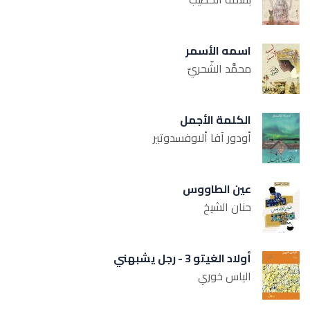
اسمه الأسمر
محمَّد الشّحريّ
الكلمة الأجمل
أودور آفا ألاوفسدوتير
عين الطاووس
حنان الشيخ
أولاد الغيتو 3 - رجل يشبهني
الياس خوري