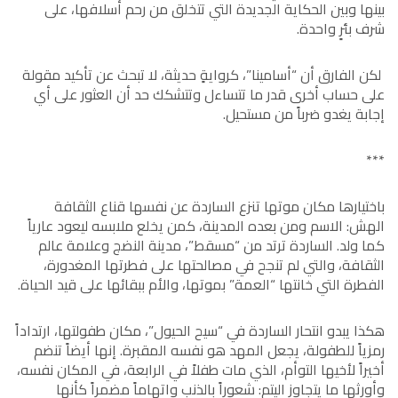
بينها وبين الحكاية الجديدة التي تتخلق من رحم أسلافها، على
شرف بئرٍ واحدة.
لكن الفارق أن “أسامينا”، كروايةٍ حديثة، لا تبحث عن تأكيد مقولة
على حساب أخرى قدر ما تتساءل وتتشكك حد أن العثور على أي
إجابة يغدو ضرباً من مستحيل.
***
باختيارها مكان موتها تنزع الساردة عن نفسها قناع الثقافة
الهش: الاسم ومن بعده المدينة، كمن يخلع ملابسه ليعود عارياً
كما ولد. الساردة ترتد من “مسقط”، مدينة النضج وعلامة عالم
الثقافة، والتي لم تنجح في مصالحتها على فطرتها المغدورة،
الفطرة التي خانتها “العمة” بموتها، والأم ببقائها على قيد الحياة.
هكذا يبدو انتحار الساردة في “سيح الحيول”، مكان طفولتها، ارتداداً
رمزياً للطفولة، يجعل المهد هو نفسه المقبرة. إنها أيضاً تنضم
أخيراً لأخيها التوأم، الذي مات طفلاً في الرابعة، في المكان نفسه،
وأورثها ما يتجاوز اليتم: شعوراً بالذنب واتهاماً مضمراً كأنها