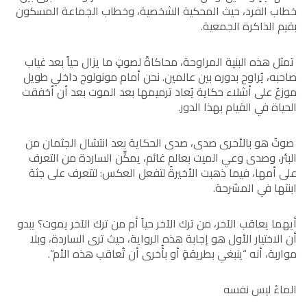
خطاب الفرد، حيث المحكية الشخصية، وخطاب الجماعة المسكون
بقيم الذاكرة الجمعية.
تمثل هذه البنية المراوحة، محاكاةً لصوتٍ ما يزال حياً بعد غياب
صاحبه، يُراوح بدوره بين عالمين. نحن أمام مونولوج داخلي طويل
موزعٌ على أشلاء حكاية يُعاد ترميمها بعد الموت بعد أن أخفقت
الحياة في القيام بهذا الدور.
صوتٌ هو بالأحرى صدى، صدى الحكاية بعد انتشال الجثمان من
البئر، وصدى وعي الميت بعالمٍ غائم، يمكِّن الساردة من التعرف
على أمها، فيما ذهبت الأخيرة لتفعل العكس: لتتعرف على جثة
ابنتها في المشرحة.
أيهما يعاقب الآخر، من ترك الآخر حياً أم من ترك الآخر يموت؟ يبدو
أن الاختيار الأول هو إجابة هذه الرواية، حيث ترى الساردة، وبلا
مواربة، أنه “ينبغي بطريقةٍ أو بأُخرى أن تُعاقب هذه الأم”.
الماءُ ليس نفسه