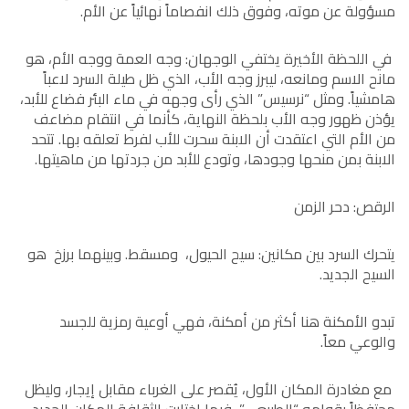
مسؤولة عن موته، وفوق ذلك انفصاماً نهائياً عن الأم.
في اللحظة الأخيرة يختفي الوجهان: وجه العمة ووجه الأم، هو
مانح الاسم ومانعه، ليبرز وجه الأب، الذي ظل طيلة السرد لاعباً
هامشياً. ومثل “نرسيس” الذي رأى وجهه في ماء البئر فضاع للأبد،
يؤذن ظهور وجه الأب بلحظة النهاية، كأنما في انتقام مضاعف
من الأم التي اعتقدت أن الابنة سحرت للأب لفرط تعلقه بها. تتحد
الابنة بمن منحها وجودها، وتودع للأبد من جردتها من ماهيتها.
الرقص: دحر الزمن
يتحرك السرد بين مكانين: سيح الحيول، ومسقط. وبينهما برزخ هو
السيح الجديد.
تبدو الأمكنة هنا أكثر من أمكنة، فهي أوعية رمزية للجسد
والوعي معاً.
مع مغادرة المكان الأول، يُقصر على الغرباء مقابل إيجار، وليظل