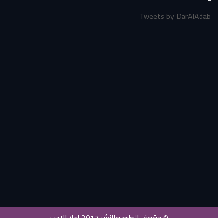
Tweets by DarAlAdab
© حقوق الطبع والنشر 2017 لدار الادب