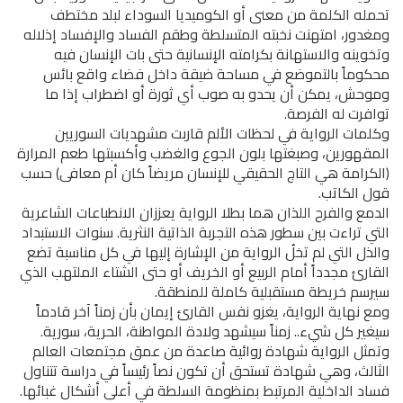
تحمله الكلمة من معنى أو الكوميديا السوداء لبلد مختطف
ومغدور، امتهنت نخبته المتسلطة وطقم الفساد والإفساد إذلاله
وتخوينه والاستهانة بكرامته الإنسانية حتى بات الإنسان فيه
محكوماً بالتموضع في مساحة ضيقة داخل فضاء واقع بائس
وموحش، يمكن أن يحدو به صوب أي ثورة أو اضطراب إذا ما
توافرت له الفرصة.
وكلمات الرواية في لحظات الألم قاربت مشهديات السوريين
المقهورين، وصبغتها بلون الجوع والغضب وأكسبتها طعم المرارة
(الكرامة هي التاج الحقيقي للإنسان مريضاً كان أم معافى) حسب
قول الكاتب.
الدمع والفرح اللذان هما بطلا الرواية يعززان الانطباعات الشاعرية
التي تراءت بين سطور هذه التجربة الذاتية النثرية. سنوات الاستبداد
والذل التي لم تخلُ الرواية من الإشارة إليها في كل مناسبة تضع
القارئ مجدداً أمام الربيع أو الخريف أو حتى الشتاء الملتهب الذي
سيرسم خريطة مستقبلية كاملة للمنطقة.
ومع نهاية الرواية، يغزو نفس القارئ إيمان بأن زمناً آخر قادماً
سيغير كل شيء.. زمناً سيشهد ولادة المواطنة، الحرية، سورية.
وتمثل الرواية شهادة روائية صاعدة من عمق مجتمعات العالم
الثالث، وهي شهادة تستحق أن تكون نصاً رئيساً في دراسة تتناول
فساد الداخلية المرتبط بمنظومة السلطة في أعلى أشكال غبائها.