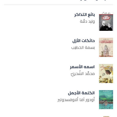
بائع التذاكر
وليد دقّة
حائكات الأزل
بسمة الخطيب
اسمه الأسمر
محمَّد الشّحريّ
الكلمة الأجمل
أودور آفا ألاوفسدوتير