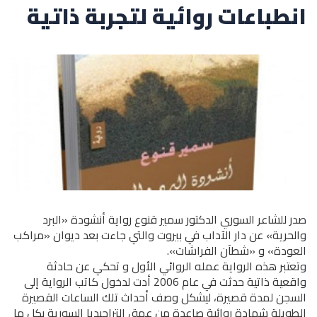
انطباعات روائية لتجربة ذاتية
صدر للشاعر السوري الدكتور سمير قنوع رواية أنشودة «البرد
والحرية» عن دار الآداب في بيروت والتي جاءت بعد ديوان «مراكب
العودة» و «شطآن الفراشات».
وتعتبر هذه الرواية عمله الروائي الأول و تحكي عن حادثة
واقعية ذاتية حدثت في عام 2006 أدت لدخول كاتب الرواية إلى
السجن لمدة قصيرة، ليشكل وصف أحداث تلك الساعات القصيرة
الطويلة شهادة روائية صاعدة من عمق التراجيديا السورية بكل ما