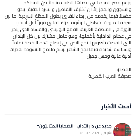
ورغم قصر المدة التي قضاها الطبيب متنقلاً بين المحاكم
والسجون والحجز إلاّ أن تكثيف التفاصيل والسرد الدقيق يبدو
مذهلاً فيما يقدمه من إيحاء للقارئ بطول اللحظة السردية. ما بين
سرقة المازوت وتعاطي الرشوة يدرك القارئ فوراً أول أسباب
الثورة في المنطقة العربية: القمع البوليسي والفساد الذي ينخر
في عظام الداخلية بأكملها، وهو عامل مشترك بين كل البلدان
التي انتفضت شعوبها. نجح النص في إيضاح هذه النقطة تماماً
وبسلاسة شديدة فيما نجح الشاعر برسم ملامح الأنشودة بقدرات
أدبية عالية وحس جميل.
المصدر:
صحيفة العرب القطرية
أحدث الأخبار
جديد عن دار الآداب "الضحايا المثاليّون"
نشر في 2026-07-05