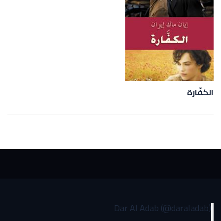
الكفّارة
Dar Al Adab (@daraladab)