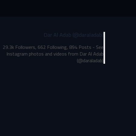
Dar Al Adab (@daraladab)
29.3k Followers, 662 Following, 894 Posts - See
Instagram photos and videos from Dar Al Adab
(@daraladab)