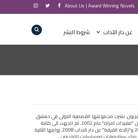
About Us
Award Winning Novels |
عن دار الآداب
شروط النشر
جال الصحافة والتلفزيون. نشرت مجموعتها القصصية الاولى في دمشق
عام 1999 بعنوان "باقة خريف" ثم لحقتها بمجموعة اخرى بعنوان "مفردات امراة" عام 2002. ثم اتجهت الى كتابة
الرواية فنشرت ثلاث روايات "طفلة السماء" 2002، "صلصال" 2005 و"رائحة القرفة" عن دار الاداب 2008. روايتها الثانية