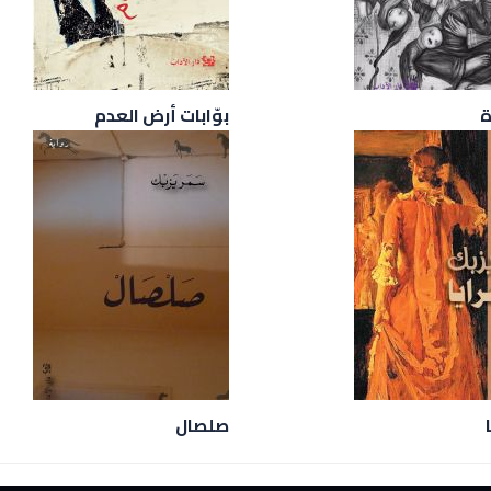
ة
بوّابات أرض العدم
صلصال