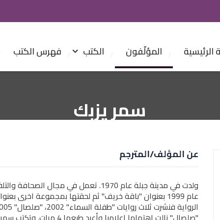
الرئيسية
المؤلّفون
الكتب
فهرس الكتب
سمر يزبك
عن المؤلف/المترجم
ولدت في مدينة جبلة عام 1970. تعمل في م
"صلصال" نالت اهتماما اعلاميا وأعيد طبعها 4 مرات. وتكتب سمر يزبك، سيناريوهات ومسلسلات للتلفزيون.