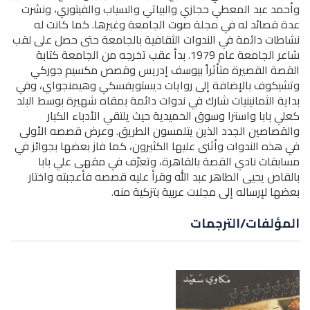
وأحمد عبد المعطي حجازي والبياتي والسياب والفيتوري، ونشرت
عدة قصائد له في مجلة صوت الجامعة وغيرها. كما كانت له
نشاطات دائمة في الندوات الثقافية بالجامعة حتى حصل على لقب
شاعر الجامعة عام 1979. بدأ عقب تخرجه من الجامعة كتابة
القصة القصيرة متأثراً بيوسف إدريس وقصص مكسيم جوركي
وتشيكوف بالإضافة إلى روايات ديستويفسكي وهيمنجواي، وفي
بداية الثمانينيات شارك في ندوات دائمة بمقاه شهيرة بوسط البلد
كعلي بابا واسترا وسوق الحميدية حيث يلتقي الأدباء الكبار
والقصاصين الجدد الذين يتلمسون الطريق. وعرض قصصه الأولى
في هذه الندوات وأثنى عليها الكثيرون، كما فاز بعضها بجوائز في
مسابقات نادي القصة بالقاهرة، وتعرّف في مقهى علي بابا
بالقاص يحيى الطاهر عبد الله وقرأ عليه قصصه فأعجبته واختار
بعضها لإرساله إلى مجلات عربية بتزكية منه.
المؤلفات/الترجمات