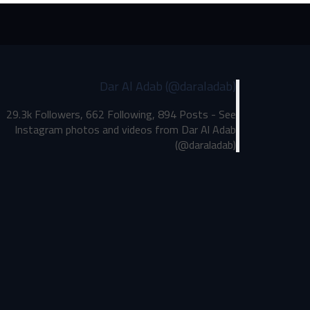
Dar Al Adab (@daraladab)
29.3k Followers, 662 Following, 894 Posts - See
Instagram photos and videos from Dar Al Adab
(@daraladab)