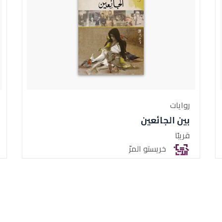
روايات
بين الجائعين
قريبًا
خريستو المرّ