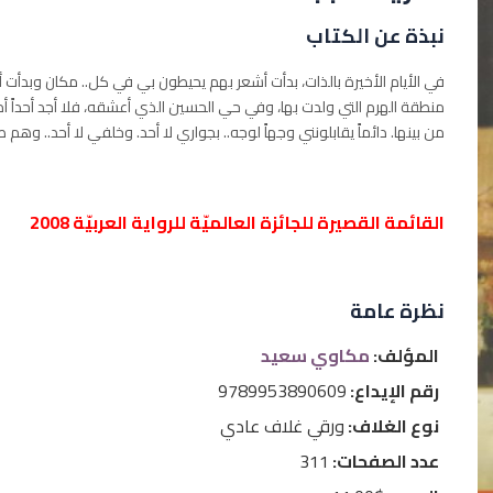
نبذة عن الكتاب
في الأيام الأخيرة بالذات، بدأت أشعر بهم يحيطون بي في كل.. مكان وبدأت أ
منطقة الهرم التي ولدت بها، وفي حي الحسين الذي أعشقه، فلا أجد أحداً أما
من بينها. دائماً يقابلونني وجهاً لوجه.. بجواري لا أحد. وخلفي لا أحد.. و
القائمة القصيرة للجائزة العالميّة للرواية العربيّة 2008
نظرة عامة
المؤلف:
مكاوي سعيد
رقم الإيداع:
9789953890609
نوع الغلاف:
ورقي غلاف عادي
عدد الصفحات:
311