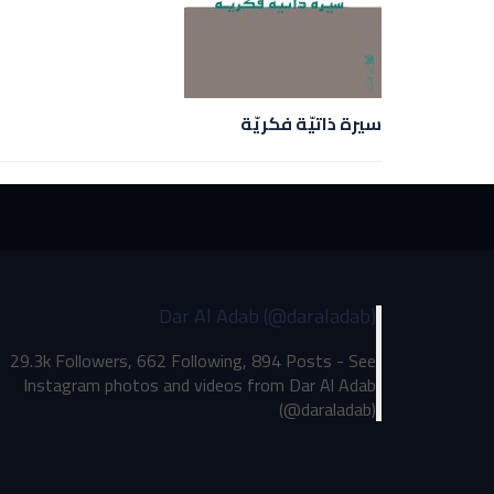
سيرة ذاتيّة فكريّة
Dar Al Adab (@daraladab)
29.3k Followers, 662 Following, 894 Posts - See
Instagram photos and videos from Dar Al Adab
(@daraladab)