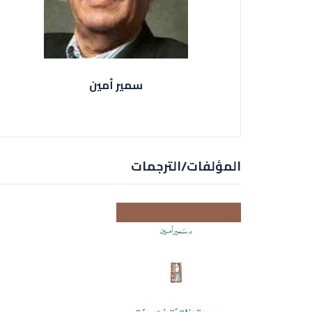
سمير أمين
المؤلفات/الترجمات