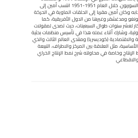
1957 ويعود إلى مصر حاملا شهادة الدكتوارة في الاقتصاد من السوربون. خلال العام 1951-1951 انتسب أمين إلى
جابه وكان أمين مقربا إلى الحلقات الماوية في الحركة
ونغو ومدغشقر وغيرها من الدول الأفريقية، كما
ا لمعهد الأمم المتحدة للتخطيط الاقتصادى IDEP بداكار لعشر سنوات طوال السبعينات، حيث تصدى لمقولات
ولية، وشارك أثناء عمله هذا في تأسيس منظمات بحثية
 والاقتصادية (كوديسريا) ومنتدى العالم الثالث والذي
أساسية، مثل العلاقة بين المركز والاطراف، التبيعة
ط الإنتاج وخاصة في محاولته شرح نمط الإنتاج الخراي
 والاقطاعي