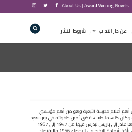
About Us
Award Winning Novels |
عن دار الآداب
شروط النشر
ي مصري. وهو من أهم أعلام مدرسة التبعية وهو من أهم مؤسسي
 وكان كلاهما طبيب، قضى أمين طفولته في بور سعيد
وحصل على شهادة الثانوية عام 1947 من مدرسة فرنسية، وبعدها غادر إلى باريس ليدرس فيها من 1947 إلى 1957
حيث حصل في عام 1952 على دبلوم في العلوم السياسية قبل أن يأخذ شهادة التخرج في الإحصاء 1956 والاقتصاد