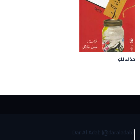
حذاء لكِ
Dar Al Adab (@daraladab)