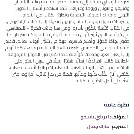
تعود بنا إيريني باييخو إلى مكتبات مصر القديمة وبلاد الرافدَيْن
وفينيقيا واليونان وروما وغيرها... كما تستحضر أشكالَ التدوين
الأولى واختراع الحروف الأبجدية وتطوُّر الكتاب من الألواح
والبرديات مرورًا برقوق الجلد والورق وصولًا إلى الكتاب الإلكتروني.
في الكتابِ مُتَّسعٌ للكَوْنِ بأسرِه، ومن هنا جاءَت فكرة «اللامتناهي
في بَرْدِيَّة»، الذي نُشِر لأول مرة منذ أعوام قليلة، ولكنه سرعان ما
حقَّق نجاحًا مُدوِّيًا وأصبح ظاهرة أدبية في شتّى أرجاء العالَم، فصدر
منه ما يربو على الخمسين طبعة باللغة الإسبانية وحدها، كما تُرجِم
إلى أربعين لغةٍ، وحصدَت مُؤلِّفته عددًا كبيرًا من الجوائز المرموقة.
«لطالما كانت القراءةُ ارتحالًا، سَفَرًا، رحيلًا في سبيلِ العثور على
الذات». وفي هذه الرحلة الغنية بالمغامرات والطرائف والصعاب،
نقتفي آثارَ الكُتُب كلّها وكأنَّها قطعٌ من كنزٍ تناثرَت أجزاؤه، حتى
نعثر على أصلِ الكُتُبِ والكتابة.
نظرة عامة
المؤلف:
إيريني باييخو
المترجم:
مارك جمال