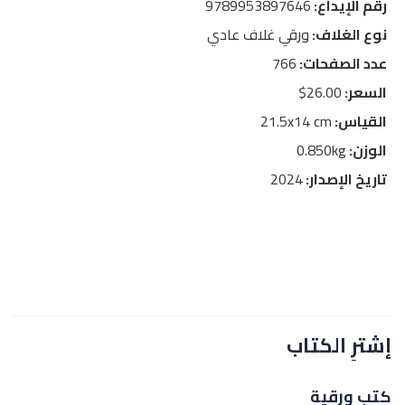
رقم الإيداع:
9789953897646
نوع الغلاف:
ورقي غلاف عادي
عدد الصفحات:
766
السعر:
26.00$
القياس:
21.5x14 cm
الوزن:
0.850kg
تاريخ الإصدار:
2024
إشترِ الكتاب
كتب ورقية