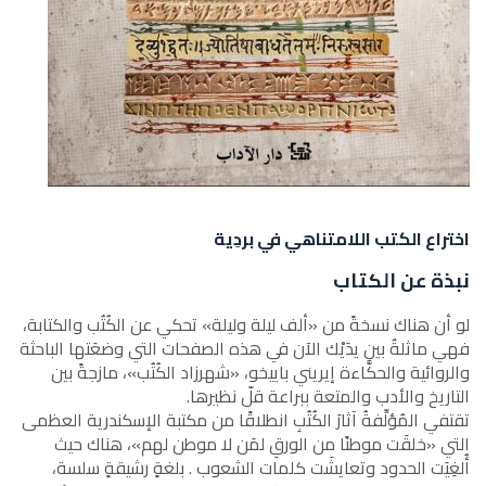
اختراع الكتب اللامتناهي في بردِية
نبذة عن الكتاب
لو أن هناك نسخةً من «ألف ليلة وليلة» تحكي عن الكُتُب والكتابة،
فهي ماثلةٌ بين يدَيْك الآن في هذه الصفحات التي وضعَتها الباحثة
والروائية والحكَّاءة إيريني باييخو، «شهرزاد الكُتُب»، مازجةً بين
التاريخ والأدب والمتعة ببراعة قلّ نظيرها.
تقتفي المُؤلِّفةُ آثارَ الكُتُبِ انطلاقًا من مكتبة الإسكندرية العظمى
التي «خلقَت موطنًا من الورقِ لمَن لا موطن لهم»، هناك حيث
أُلغِيَت الحدود وتعايشَت كلمات الشعوب . بلغةٍ رشيقةٍ سلسة،