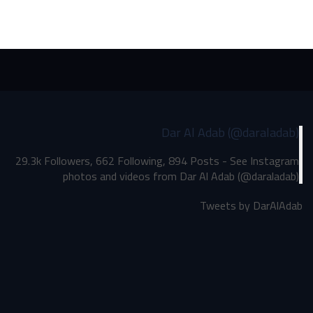
Dar Al Adab (@daraladab)
29.3k Followers, 662 Following, 894 Posts - See Instagram
photos and videos from Dar Al Adab (@daraladab)
Tweets by DarAlAdab