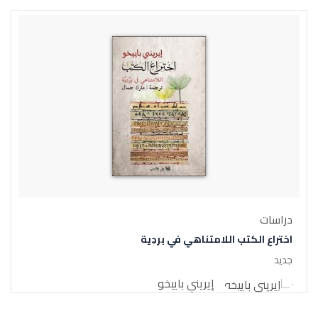
دراسات
اختراع الكتب اللامتناهي في بردِية
جديد
إيريني باييخو