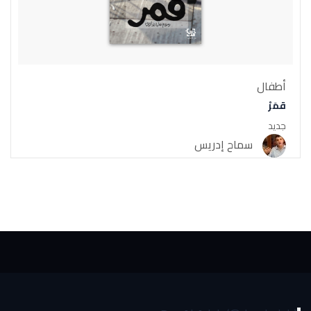
أطفال
قمَرْ
جديد
سماح إدريس