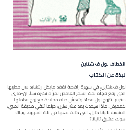
انخطاف لول ف شتاين
نبذة عن الكتاب
لول.ف.شتاين، في سهرة راقصة تفقد مايكل ريتشارد سن خطيبها
الذي يقع فجأة تحت السحر الغامض لمرأة تكبره سناً، آن-ماري
ستريتر، تتزوج لول بعدئذ وتعيش حياة محايدة مع زوج يعاملها
كممرض. ماذا سيحدث بعد عشر سنين، حينما تلقي صديقة الصبي،
المنسية تاتيانا كارل، التي كانت معها في تلك السهرة، وجاك
هولد، عشيق تاتيانا؟