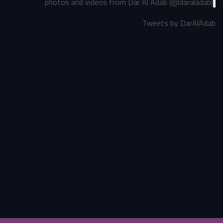
photos and videos from Dar Al Adab (@daraladab)
Tweets by DarAlAdab