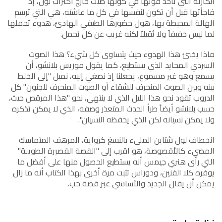
الكارثة التي تأخذ قوتها في كونها ظلت خارج اكتراث لول، إذ
فاجأتها قبل أن تكون لنفسها في كل ما عاشته، هي التي ترسم
الهالة المحيطة بها، هول حضورها الطيفي الهادئ، هدوء تحملها
لما ليس خفيفاً ولا ثقيلاً لكنه غريب عن كل تحمل.
ماذا يخبئ هذا الهدوء حيث يتساوى كل شيء؟ هذا الصوت
السردي المحايد الذي يستطيع، كما يقول موريس بلانشو، أن
يسمع وهو غير مسموع، يجعلنا إذ نصغي إليه، نميل "إلى الخلط
بينه وبين الصوت المنحرف للشقاء أو الصوت المنحرف للجنون" كل
الدروب تقود نحو هذا الليل الذي لا ينتهي، نحو "هذا المرقص حيث،
حسب بلانشو أيضاً طرأ الحدث المتعذر وصفه، الذي لا يمكن تذكره
ولا يمكن نسيانه لكن الذي يحفظه النسيان".
انخطاف لول شتاين المليء بالنسغ كرواية، المرهف المتماسك
المضيء كالأقصوصة، هو اقرب إلى "القصة القصيرة الطويلة"
التي رأى هنري جيمس أنه يستطيع الحصول منها على أفضل ما
يوفره كلا الفنين، ودوراس تثبت مرة أخرى بهذا الكتاب أنه ما زال
يمكن أن يقال الجديد والأساسي عبر قصة حب.