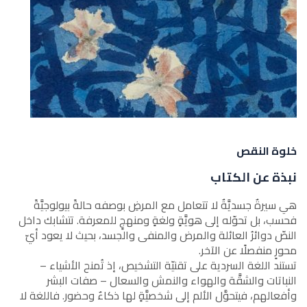
خلوة النقص
نبذة عن الكتاب
هي سيرةٌ جسديَّةٌ لا تتعامل مع المرضِ بوصفه حالةً بيولوجيَّةً
فحسب، بل تحوّله إلى هويَّةٍ ولغةٍ ومنهجٍ للمعرفة. تتشابك داخل
النصّ دوائرُ العائلة والمرض والمنفى والجسد، بحيث لا يعود أيّ
محورٍ منفصلًا عن الآخر.
​تستند اللغة السردية على تقنيّة التشخيص، إذ تُمنح الأشياء –
النباتات والشقَّة والهواء والنمش والسعال – صفات البشر
وأفعالهم، فيتحوَّل الألم إلى شخصيَّةٍ لها ذكاءٌ وحضور. فاللغة لا