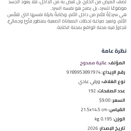
تصف المرض من الخارج، بل تنبض به من الداخل، فلا يعود الجسد
موضوعًا للسرد، بل يصبح هو نفسه السرد.
​هي سرديّةٌ للألم من داخل الألم، وكتابةٌ بالرئة نفسها التي تتنفّس
الألم، وتعيد صياغة لحظات المعاناة الصعبة بمنظور فنّيٍّ وجماليٍّ،
تتجاورُ فيه محنة الواقع بمحنة الكتابة.
نظرة عامة
المؤلف:
عالية ممدوح
رقم الإيداع:
9789953897974
نوع الغلاف:
ورقي عادي
عدد الصفحات:
192
السعر:
9.00$
القياس:
21.5x14.5 cm
الوزن:
0.195 kg
تاريخ الإصدار:
2026