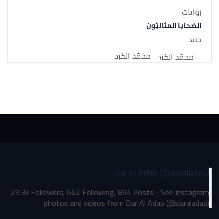
روايات
الضحايا المثاليّون
جديد
محمّد الكرد
Dar Al Adab (@daraladab)
29.3k Followers, 662 Following, 894 Posts - See Instagram
photos and videos from Dar Al Adab (@daraladab)