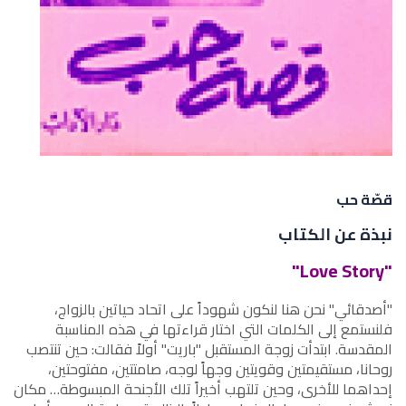
قصّة حب
نبذة عن الكتاب
"Love Story"
"أصدقائي" نحن هنا لنكون شهوداً على اتحاد حياتين بالزواج،
فلنستمع إلى الكلمات التي اختار قراءتها في هذه المناسبة
المقدسة. ابتدأت زوجة المستقبل "باريت" أولاً فقالت: حين تنتصب
روحانا، مستقيمتين وقويتين وجهاً لوجه، صامتتين، مفتوحتين،
إحداهما للأخرى، وحين تلتهب أخيراً تلك الأجنحة المبسوطة… مكان