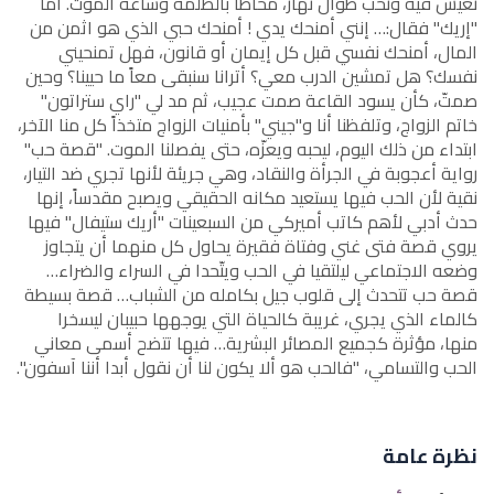
نعيش فيه ونحب طوال نهار، محاطاً بالظلمة وساعة الموت. أما
"إريك" فقال:… إنني أمنحك يدي ! أمنحك حبي الذي هو اثمن من
المال، أمنحك نفسي قبل كل إيمان أو قانون، فهل تمنحيني
نفسك؟ هل تمشين الدرب معي؟ أترانا سنبقى معاً ما حيينا؟ وحين
صمتّ، كأن يسود القاعة صمت عجيب، ثم مد لي "راي ستراتون"
خاتم الزواج، وتلفظنا أنا و"جيني" بأمنيات الزواج متخذاً كل منا الآخر،
ابتداء من ذلك اليوم، ليحبه ويعزّه، حتى يفصلنا الموت. "قصة حب"
رواية أعجوبة في الجرأة والنقاد، وهي جريئة لأنها تجري ضد التيار،
نقية لأن الحب فيها يستعيد مكانه الحقيقي ويصبح مقدساً، إنها
حدث أدبي لأهم كاتب أميركي من السبعينات "أريك ستيفال" فيها
يروي قصة فتى غني وفتاة فقيرة يحاول كل منهما أن يتجاوز
وضعه الاجتماعي ليلتقيا في الحب ويتّحدا في السراء والضراء…
قصة حب تتحدث إلى قلوب جيل بكامله من الشباب… قصة بسيطة
كالماء الذي يجري، غريبة كالحياة التي يوجهها حبيبان ليسخرا
منها، مؤثرة كجميع المصائر البشرية… فيها تتضح أسمى معاني
الحب والتسامي، "فالحب هو ألا يكون لنا أن نقول أبدا أننا آسفون".
نظرة عامة