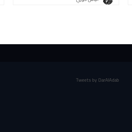
Tweets by DarAlAdab