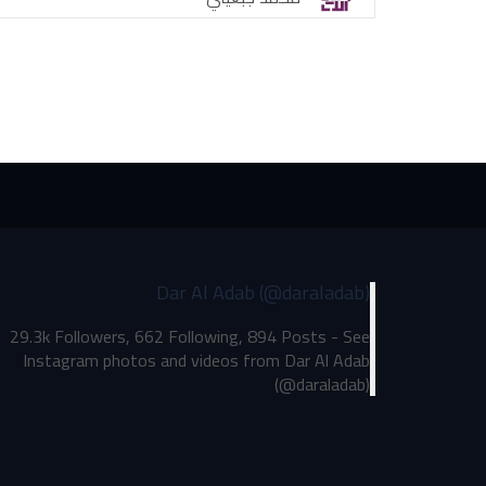
Dar Al Adab (@daraladab)
29.3k Followers, 662 Following, 894 Posts - See
Instagram photos and videos from Dar Al Adab
(@daraladab)