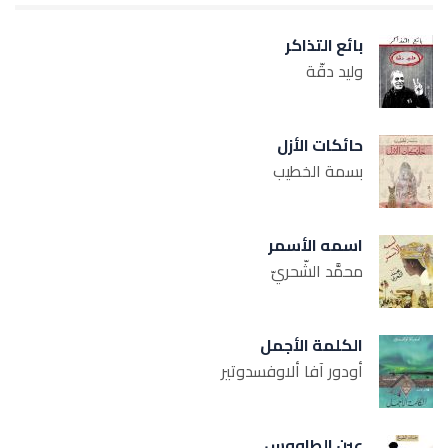
بائع التذاكر
وليد دقّة
حائكات الأزل
بسمة الخطيب
اسمه الأسمر
محمَّد الشّحريّ
الكلمة الأجمل
أودور آفا ألاوفسدوتير
عين الطاووس