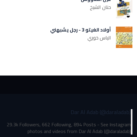
حنان الشيخ
أولاد الغيتو 3 - رجل يشبهني
الياس خوري
Dar Al Adab (@daraladab)
29.3k Followers, 662 Following, 894 Posts - See Instagram
photos and videos from Dar Al Adab (@daraladab)