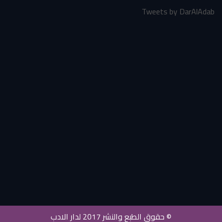
Tweets by DarAlAdab
© حقوق الطبع والنشر 2017 لدار الادب