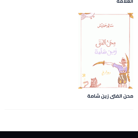
العلّامة
محن الفتى زين شامة