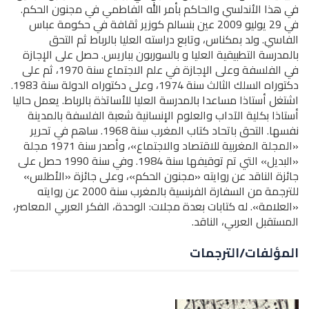
في هذا الأندلسي والحاكم بأمر الله الفاطمي في مجنون الحكم.
في 29 يوليو 2009 عين بنسالم كوزير ثقافة في حكومة عباس
الفاسي. ولد بمكناس، وتابع دراسته العليا بالرباط ثم التحق
بالمدرسة التطبيقية العليا و بالسوربون بباريس. حصل على الإجازة
في الفلسفة وعلى الإجازة في علم الاجتماع سنة 1970، ثم على
دكتوراه السلك الثالث سنة 1974، وعلى دكتوراه الدولة سنة 1983.
اشتغل أستاذا مساعدا بالمدرسة العليا للأساتذة بالرباط. يعمل حاليا
أستاذا بكلية الآداب والعلوم الإنسانية شعبة الفلسفة بالمدينة
نفسها. التحق باتحاد كتاب المغرب سنة 1968. ساهم في تحرير
«المجلة المغربية للاقتصاد والاجتماع»، وأصدر سنة 1971 مجلة
«البديل» التي تم توقيفها سنة 1984. وفي سنة 1990 حصل على
جائزة الناقد عن روايته «مجنون الحكم»، وعلى جائزة «الأطلس»
للترجمة من السفارة الفرنسية بالمغرب سنة 2000 عن روايته
«العلامة». له كتابات بعدة مجلات: الوحدة، الفكر العربي المعاصر،
المستقبل العربي، الناقد.
المؤلفات/الترجمات