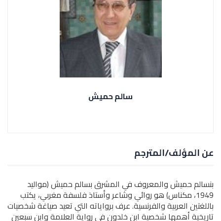
سالم حميش
عن المؤلف/المترجم
بنسالم حميش والمعروف في المشرق بسالم حميش (مواليد
1949، مكناس) هو روائي وشاعر وأستاذ فلسفة مغربي، يكتب
باللغتين العربية والفرنسية. عرف برواياته التي تعيد صياغة شخصيات
تاريخية أهمها شخصية ابن خلدون في رواية العلامة وابن سبعين