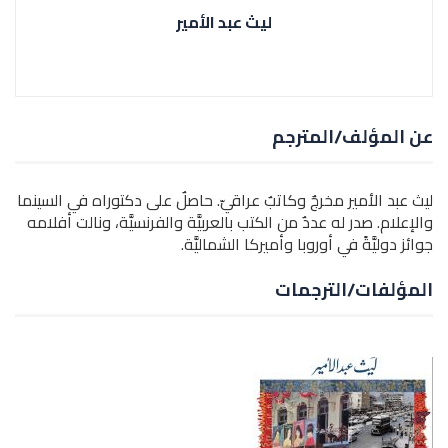
ليث عبد الأمير
عن المؤلف/المترجم
ليث عبد الأمير مخرجٌ وكاتبٌ عراقيّ. حاصلٌ على دكتوراه في السينما
والإعلام. صدر له عددٌ من الكتب بالعربيَّة والفرنسيَّة، ونالت أفلامه
جوائز دوليَّةً في أوروبا وأميركا الشماليَّة.
المؤلفات/الترجمات