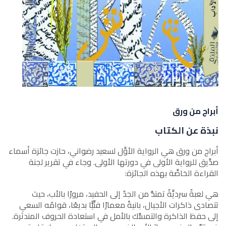
أبراج من ورق
نبذة عن الكتاب
أبراج من ورق هي الرواية الأوَّل لسعيد رضواني، حازت جائزة أسماء
صدِّيق للرواية الأولى في دورتها الأولى. وجاء في تقرير لجنة
القراءة الخاصَّة بهذه الجائزة:
هي لعبةٌ سرديَّةٌ تمتدُّ من الجدّ إلى الحفيد، مرورًا بالأب، حيث
تتصادى ذاكرات الأجيال، بانيةً معمارًا فنِّيًّا بديعًا، قوامُه السعي
إلى حفظ الذاكرة والتمسُّك بالأمل في استعادة الحروف المندثرة.