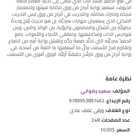
في تتبُّعِ الحفيدِ مسارَ الأب الذي سعى إلى تخليد معمار قلعة
الحروف، تستعيد رواية أبراج من ورق للكتابة هيبتَها وللمعمار
مجدَه وللتراث مكانتَه. والتجريب في أبراج من ورق ليس التجريب
الشكليّ الذي يستعرض مهارات سرديَّة، بل هو تجريبٌ يُنتج وحدةً
عضويَّة بين الشكل والمضمون والرؤية. بين الوالد والابن، وبين
هواجس الذات ومكاشفتها، وتماهي الأحياء والأموات، يضع
الحفيدُ سرديَّتَه التي تخلِّد ضيعةَ جدِّه وتنتشل روايةَ أبيه من الضياع
وتقاوم قبحَ الأسمنت بكلِّ ما أسعفتها به اللغةُ من أسلحة. في
رواية أبراج من ورق تترسَّخ حقيقةٌ أزليَّة: الورق أقوى من الأسمنت.
نظرة عامة
المؤلف:
سعيد رضواني
رقم الإيداع:
9789953897462
نوع الغلاف:
ورقي غلاف عادي
عدد الصفحات:
248
السعر:
$10.00