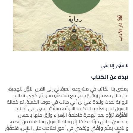
لا فتى إلا علي
نبذة عن الكتاب
يمضي بنا الكاتب في مشروعه العرفانيّ إلى القرن الأوَّل للهجرة،
من خلال معمارٍ روائيٍّ جديدٍ مع شخصيَّةٍ محوريَّةٍ كُبرى. تنطلق
الرواية بحدث ولادة عليّ بن أبي طالب في جوف الكعبة، ثم كفالة
الرسول له، وتعلّمه للحكمة النبويَّة، فيشبَّ الفتى على أخلاق
الفُتُوَّة. تزوَّج بعد الهجرة فاطمةَ الزهراء ورُزق منها بالحسن
والحسين. عاش حزنًا عظيمًا إثر وفاة الرسول وفاطمة من بعده،
وانتصب يعلِّم ويُفْتي ويَقضي في أمورٍ اعتاصت على الناس، فتحقَّقَ