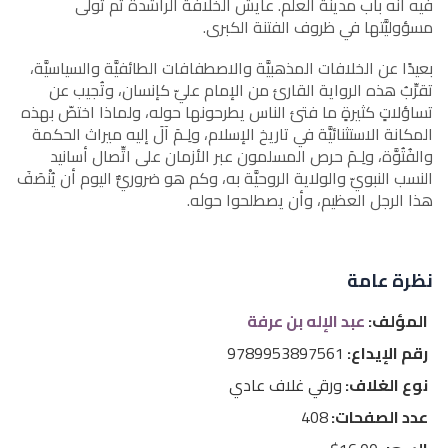
فيه أنَّه باب مدينة العلم. عايش الخلافة الراشدة ثم تولَّى
مسؤوليَّتها في ظروف الفتنة الكبرى.
بعيدًا عن الخلافات المذهبيَّة والاصطفافات الطائفيَّة والسياسيَّة،
تقرِّبُ هذه الرواية القارئ من الإمام عليّ كإنسان، وتُجيب عن
تساؤلاتٍ كثيرةٍ ما فتئ الناس يطرحونها حوله، ولماذا اختصّ بهذه
المكانة الاستثنائيَّة في تاريخ الإسلام، ولِـمَ آلَ إليه ميراث الحكمة
والفُتُوَّة، ولِـمَ حرص المسلمون عبر الأزمان على اتِّصال أسانيد
النسب النبويّ والولاية الروحيَّة به، وكم هو ضروريٌّ اليوم أن يُنْصَفَ
هذا الرجل العظيم، وأن يصطلحوا حوله.
نظرة عامة
المؤلف:
عبد الإله بن عرفة
رقم الإيداع:
9789953897561
نوع الغلاف:
ورقي غلاف عادي
عدد الصفحات:
408