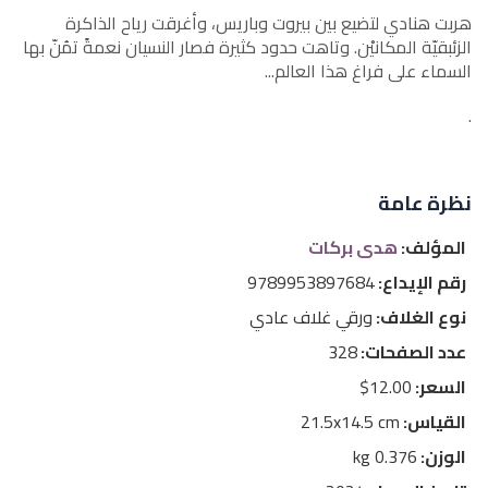
هربت هنادي لتضيع بين بيروت وباريس، وأغرقت رياح الذاكرة
الزئبقيّة المكانيْن. وتاهت حدود كثيرة فصار النسيان نعمةً تمُنّ بها
السماء على فراغ هذا العالم...
.
نظرة عامة
المؤلف:
هدى بركات
رقم الإيداع:
9789953897684
نوع الغلاف:
ورقي غلاف عادي
عدد الصفحات:
328
السعر:
12.00$
القياس:
21.5x14.5 cm
الوزن:
0.376 kg