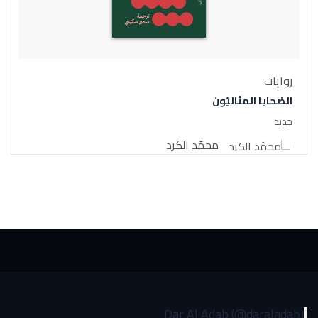
روايات
الضحايا المثاليّون
جديد
محمّد الكرد
Dar Al Adab (@daraladab)