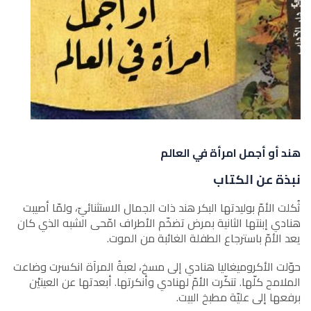
هند أو أجمل امرأة في العالم
نبذة عن الكتاب
ثُكلت الأمّ بوليدتها البكر هند ذات الجمال الاستثنائيّ، ولمّا أصيبت
هنادي إبنتها الثانية بمرض تضخّم الأطراف امّحى الشبه الذي كان
يعد الأمّ باسترجاع الطفلة الغائبة من الموت.
حوّلت الأكروميغاليا هنادي إلى مسخ، لعبةُ المرآة انكسرت وضاعت
الملامح كلّها. تنكّرت الأمّ لهنادي وأنكرتها. أبعدتها عن العينيْن
برفعها إلى عليّة مطبخ البيت.