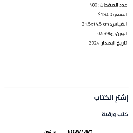
عدد الصفحات:
480
السعر:
18.00$
القياس:
21.5x14.5 cm
الوزن:
0.539kg
تاريخ الإصدار:
2024
إشترِ الكتاب
كتب ورقية
NEELWAFURAT
وراقون