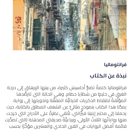
فرانتوماليا
نبذة عن الكتاب
فرانتوماليا كلمةٌ تضمُّ أحاسيسَ كثيرة، من بينها الإرهاق إلى درجة
الغرق في خليطٍ من شظايا حطام. وهي الحالة التي تترصَّدها
المؤلِّفةُ لالتقاط الذكريات الحياتيَّة المفتَّتة وتحويلها إلى رواية.
يمدُّنا هذا الكتاب بنموذجٍ مثاليٍّ عن الشغف المطلق بالكتابة، حيث
يحملنا إلى مختبر إيلينا فيرَّانتي، لنُلقي نظرةً على الأدراج التي خرجت
منها رواياتُها الثلاثُ الأولى، ورباعيَّةُ صديقتي المذهلة (التي تصدَّرت
قائمة أفضل الروايات في القرن الحادي والعشرين مؤخَّرًا بحسب