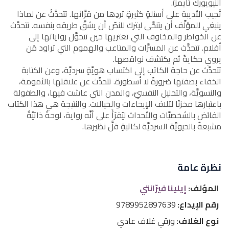
النيويورك تايمز).
تُجيب الأديبة على أسئلةٍ كثيرةٍ تردِها من قرَّائها. تتحدَّثُ عن لماذا
ينبغي للمؤلِّف أن يتنحَّى ليترك للنصّ أن يشقَّ طريقه بنفسه. تتحدَّث
عن الخواطر والمخاوف التي تعتريها حين تتحوَّل رواياتها إلى
أفلام. تتحدَّث عن المسرَّات والمتاعب والهموم التي تراود مَن
يروي حكايةً ثم يكتشف نواقصها.
تتحدَّث عن حاجة الكاتب إلى اكتساب هويَّةٍ سرديَّة، وعن الكتابة
الخفاء بصفتها ضرورةً لا أسطورة. تتحدَّث عن علاقتها بالأمومة،
والنسويَّة، والتحليل النفسيّ، والمدن التي عاشت فيها، والطفولة
باعتبارها مخزنًا لآلاف الإيحاءات والخيالات. والنتيجة هي هذا الكتاب
الفائض بالشخصيَّات والأحداث ليُقرَأَ على أنَّه رواية، لوحةٌ ذاتيَّةٌ
مشبعةٌ بالحيويَّة السرديَّة لكاتبةٍ قلَّ نظيرها.
نظرة عامة
المؤلف:
إيلينا فيرّانتي
رقم الإيداع:
9789952897639
نوع الغلاف:
ورقي غلاف عادي