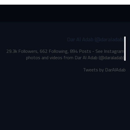
Dar Al Adab (@daraladab)
29.3k Followers, 662 Following, 894 Posts - See Instagram
photos and videos from Dar Al Adab (@daraladab)
Tweets by DarAlAdab