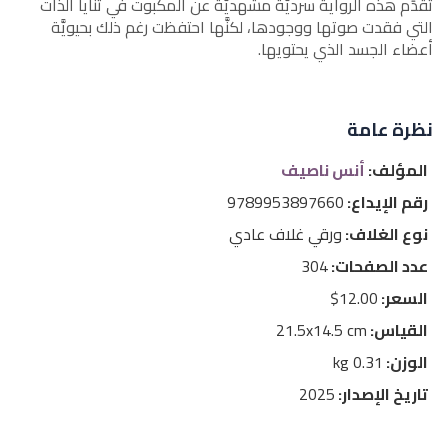
تُقدِّم هذه الرواية سرديَّةً مشهديَّةً عن المكبوت في ثنايا الذات
التي فقدت صوتها ووجودها، لكنَّها احتفظت رغم ذلك بحيويَّة
أعضاء الجسد الذي يحتويها.
نظرة عامة
المؤلف:
أنس ناصيف
رقم الإيداع:
9789953897660
نوع الغلاف:
ورقي غلاف عادي
عدد الصفحات:
304
السعر:
12.00$
القياس:
21.5x14.5 cm
الوزن:
0.31 kg
تاريخ الإصدار:
2025