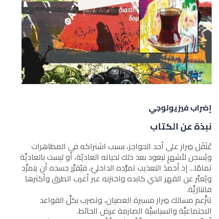
إضراب فيزيولوجي
نبذة عن الكتاب
عْتَقَل ضِرار على أحد الحواجز، بسبب اشتراكه في المظاهرات
ويُسجن لأشهرٍ ليعود بعد ذلك لحياته العاديّة، أو ليست بالعاديَّة
تمامًا... إذ أخمدَ التعذيب تمرُّده الداخليّ، فيُقرِّر جسده أن يتمرَّد
ويُعبِّر عن القهر الذي كابده واختزنه عبر أغرب الطرق وأكثرها
فانتازيَّة.
تتزَّعم مسالك ضِرار مسيرة العصيان، وتضرب بكلِّ القواعد
الاجتماعيَّة والسياسيَّة الصارمة عرض الحائط.