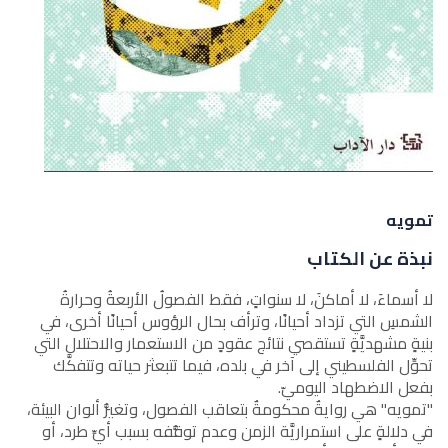
تمويه
نبذة عن الكتاب
لا أسماءَ، لا أماكنَ، لا سنواتٍ، فقط الفصولُ الأربعةُ وحرارةُ
الشمسِ التي تزداد أحيانًا، وترأف بحال الرؤوس أحيانًا أخرى، في
بنيةٍ مشهديَّةٍ تستقصي نتائج عقودٍ من الاستعمار والاحتلال التي
تحوِّل الفلسطيني إلى آخر في بلده، فيما تتبعثر حياته وتتفكَّك
بفعل الاضطهاد اليوميّ.
"تمويه" هي روايةٌ محكومةٌ بتعاقب الفصول، وتغيُّر ألوان البيئة،
في دلالةٍ على استمراريَّة الزمن وعدم توقُّفه بسبب أيِّ طرد، أو