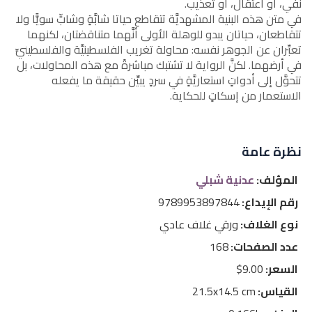
نفي، أو اعتقال، أو تعذيب.
في متن هذه البنية المشهديَّة تتقاطع حياتا شابَّةٍ وشابٍّ سويًّا ولا
تتقاطعان، حياتان يبدو للوهلة الأولى أنَّهما متناقضتان، لكنهما
تعبِّران عن الجوهر نفسه: محاولة تغريب الفلسطينيَّة والفلسطينيِّ
في أرضهما. لكنَّ الرواية لا تشتبك مباشرةً مع هذه المحاولات، بل
تتحوَّل إلى أدواتٍ استعاريَّةٍ في سردٍ يبيِّن حقيقة ما يفعله
الاستعمار من إسكاتٍ للحكاية.
نظرة عامة
المؤلف:
عدنية شبلي
رقم الإيداع:
9789953897844
نوع الغلاف:
ورقي غلاف عادي
عدد الصفحات:
168
السعر:
9.00$
القياس:
21.5x14.5 cm