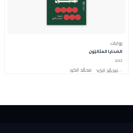
روايات
الضحايا المثاليّون
جديد
محمّد الكرد