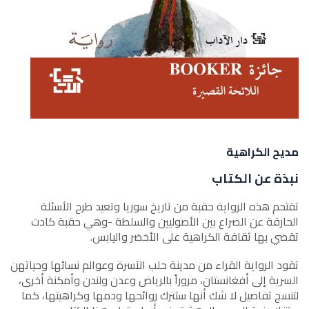
مديح الكراهية
نبذة عن الكتاب
تقتحم هذه الرواية حقبة من تاريخ سوريا وتعيد طرح الأسئلة
الحارقة عن الصراع بين الأصوليين والسلطة -وهي حقبة كادت
تقضي بها ثقافة الكراهية على الأخضر واليابس.
تقود الرواية القراء من مدينة حلب الآسرة وعوالم نسائها وحياتهن
السرية إلى أفغانستان، مروراً بالرياض وعدن ولندن وأمكنة أخرى،
لتنسج تفاصيل لا شك أنها ستترك روائحها ودمها وكراهيتها، كما