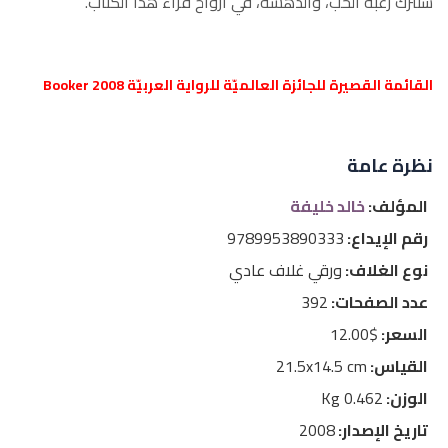
ستترك رغبة الحب، والدهشة، في أرواح قراء هذا الكتاب.
القائمة القصيرة للجائزة العالميّة للرواية العربيّة Booker 2008
نظرة عامة
المؤلف:
خالد خليفة
رقم الإيداع:
9789953890333
نوع الغلاف:
ورقي غلاف عادي
عدد الصفحات:
392
السعر:
$12.00
القياس:
21.5x14.5 cm
الوزن:
0.462 Kg
تاريخ الإصدار:
2008