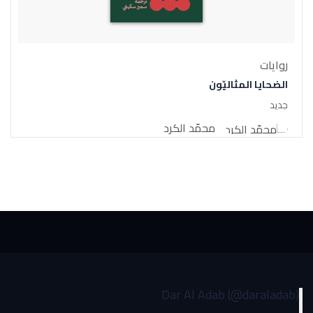
روايات
الضحايا المثاليّون
جديد
محمّد الكرد
Dar Al Adab (@daraladab)