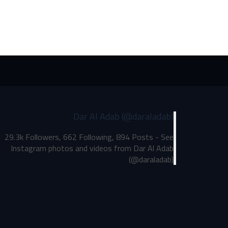
Dar Al Adab (@daraladab)
29.3k Followers, 662 Following, 894 Posts - See
Instagram photos and videos from Dar Al Adab
(@daraladab)