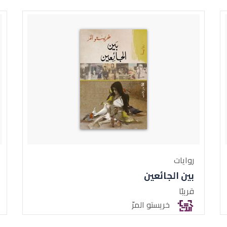
روايات
بين الجائعين
قريبًا
خريستو المرّ