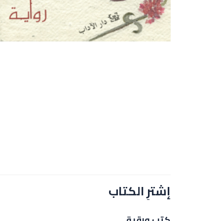
إشترِ الكتاب
كتب ورقية