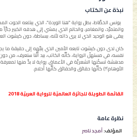
نبذة عن الكتاب
يونس الخطَّاط، بطل رواية "هنا الوردة"، الذي يبتلعه الحوت ال
والمتمرِّد، والمغامر، والحالم الذي يمشي إلى هدفه الكبير جارَّاً
يبقى هو الوحيد الذي لا يرى ذاته لأنه، ببساطة، دون كيشوت العر
كان لدى دون كيشوت تابعه الأمين الذي ينبِّهه إلى حقيقة ما يجر
نفسه، في مستهلّ الرواية، كأنَّه الكاتب، بيد أنَّنا سنعرف، من دون
مدهشة تسكُنها الشعريَّة في الأعماق. رواية لا بدَّ منها لمعرف
الأوهام؟!) كأنَّها حقائق والحقائق كأنَّها أحلام.
القائمة الطويلة للجائزة العالميّة للرواية العربيّة 2018
نظرة عامة
المؤلف:
أمجد ناصر