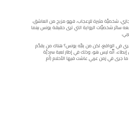
مجازي، شخصيَّة مثيرة للإعجاب، فهو مزيج من العاشق،
 معه سائر شخصيَّات الرواية التي ترى حقيقة يونس بينما
بي.
ي في الواقع، لكن من ينبِّه يونس؟ هناك من يقدِّم
 إبطاء، أنَّه ليس هو، وذلك في إطار لعبة سرديَّة
ة ما جرى في زمن عربي عاشت فيها الأحلام (أم