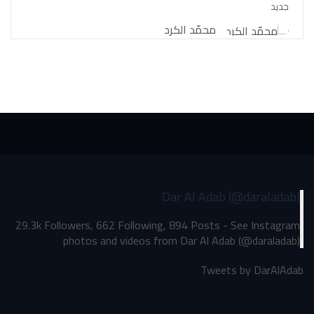
جديد
محمّد الكرد
Dar Al Adab (@daraladab)
29.3k Followers, 662 Following, 894 Posts - See Instagram
photos and videos from Dar Al Adab (@daraladab)
Tweets by DarAlAdab