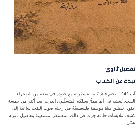
تفصيل ثانويّ
نبذة عن الكتاب
آب 1949, يخيّم قائدُ كتيبة عسكريّة مع جنوده في بقعة من الصحراء
النقب, يُشتبه في أنها ممرٌّ يسلكه المتسلّلون العرب. بعد أكثر من خمسة
عقود, تنطلق فتاةٌ موظفةٌ فلسطينيّةٌ في رحلة صوب النقب ساعيةً إلى
كشف ملابسات حادثة جرت في ذالك المعسكر, مستعينةً بتفاصيل ثانويّة
شتّى.