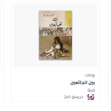
روايات
بين الجائعين
قريبًا
خريستو المرّ