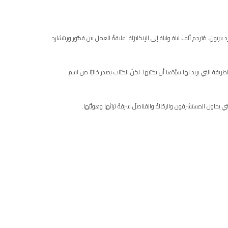
يرتون، مُترجم ألف ليلة وليلة إلى الإنكليزيّة. علاقةُ العمل بين قمُّور وريتشارد
 تكتشف صوتَها، وترفض أن تكتب أحداثَ 1860 في دمشق بالطريقة التي يريد لها سيِّدُها أن تكتبها. لكنَّ الكتاب يصدر خاليًا من اسم
تي يحاول المستشرقون والرحّالةُ والقناصلُ سرقةَ تراثها وهويَّتها.