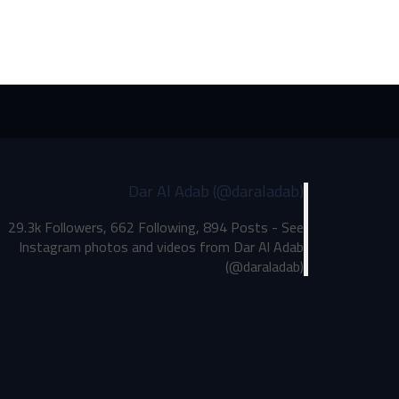
Dar Al Adab (@daraladab)
29.3k Followers, 662 Following, 894 Posts - See
Instagram photos and videos from Dar Al Adab
(@daraladab)