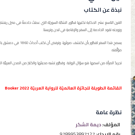
نبذة عن الكتاب
القرن التاسع عشر. الحكاية تكتبها قمُّور، الشابّة السوريّة التي عملتْ خادمةً في منزل ريتشارد ب
وزوجته تقود الخادمة إلى السفر والإقامةِ في لندن وتريستا.
يسمح هذا السفر لقمُّور بأن
مؤلِّفته.
تجريدُ المرأة من اسمها هو سؤال الرواية. وقمُّور تشبه مدينتَها والكثيرَ من المدن العربيَّة ال
القائمة الطويلة للجائزة العالميّة للرواية العربيّة Booker 2022
نظرة عامة
المؤلف:
ديمة الشكر
رقم الإيداع:
9789953897127