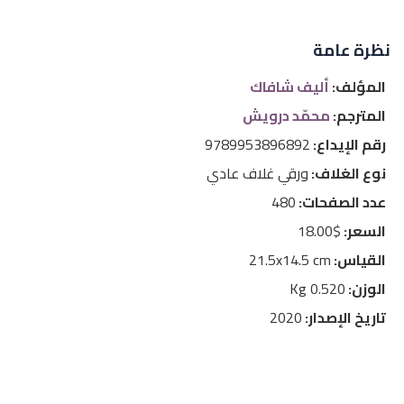
نظرة عامة
المؤلف:
أليف شافاك
المترجم:
محمّد درويش
رقم الإيداع:
9789953896892
نوع الغلاف:
ورقي غلاف عادي
عدد الصفحات:
480
السعر:
$18.00
القياس:
21.5x14.5 cm
الوزن:
0.520 Kg
تاريخ الإصدار:
2020