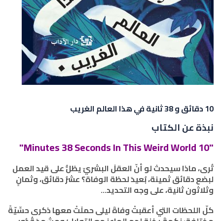
10 دقائق و 38 ثانية في هذا العالم الغريب
نبذة عن الكتاب
"10 Minutes 38 Seconds In This Weird World"
تُرى، ماذا سيحدث لو أنّ العقلَ البشريّ يظلُّ على قيد العمل
لبضع دقائق ثمينة، بُعيدَ لحظة الوفاة؟ عشرُ دقائق، وثمانٍ
وثلاثون ثانية، على وجه التحديد...
كلّ اللحظات التي أعقبتْ وفاةَ ليلى حملَتْ معها ذكرى حسِّيّةً