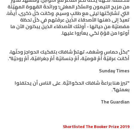
مختلفة: نكهةَ يخنة لحم الماعز مع التوابل؛ ومشهدَ قُدُورٍ
من مزيج الليمون والسُّكر المغليّ؛ ورائحةَ القهوة المهيّلة
التي تشارَكَتها ليلى مع طالبٍ وسيم. وكانت كلّ ذكرى، أيضًا،
تعيدُ إلى ذهنها الأصدقاءَ الذين عرفَتهم في كلّ لحظة
مفصليّة من حياتها - أولئك الأصدقاء الذين يبذلون الآن ما
أوتوا من قوّةٍ لكي يعثروا عليها.
"بكلّ حماس وشغف، تهتمُّ شافاك بتفكيك الحواجز وحلّها،
أكانت عرقيّةً أمْ قوميّة، أمْ جنسانيّة أمْ جغرافيّة، أمْ روحيّة".
Sunday Times
"تبرز هنا براعةُ شافاك الحكواتيَّة. على الناس أن يحتفلوا
بعملها".
The Guardian
Shortlisted The Booker Prize 2019