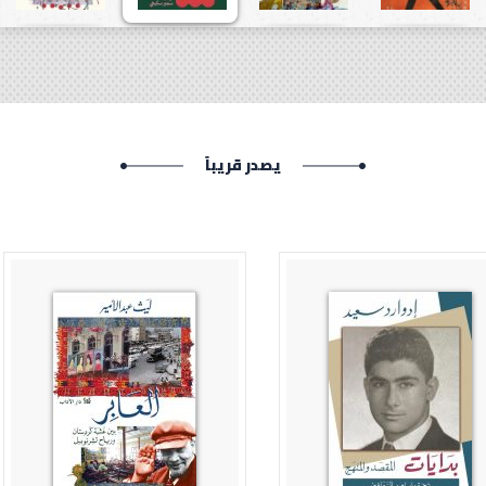
يصدر قريباً