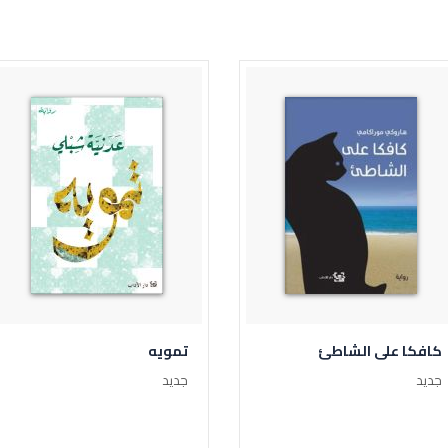
تمويه
لعنة نساء آل فلوريس
جديد
جديد