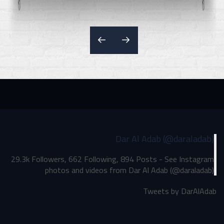
Dar Al Adab (@daraladab)
29.3k Followers, 662 Following, 894 Posts - See Instagram
photos and videos from Dar Al Adab (@daraladab)
Tweets by DarAlAdab