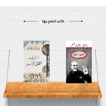
كتب ننصح بها