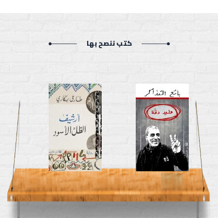
كتب ننصح بها