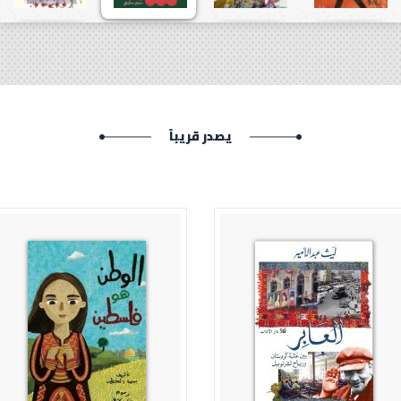
يصدر قريباً