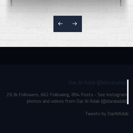
Dar Al Adab (@daraladab)
29.3k Followers, 662 Following, 894 Posts - See Instagram
photos and videos from Dar Al Adab (@daraladab)
Tweets by DarAlAdab