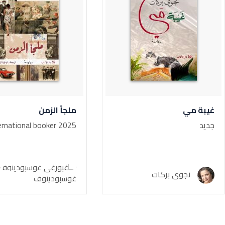
غيبة مي
ملجأ الزمن
جديد
ernational booker 2025
نجوى بركات
غوسبودينوف