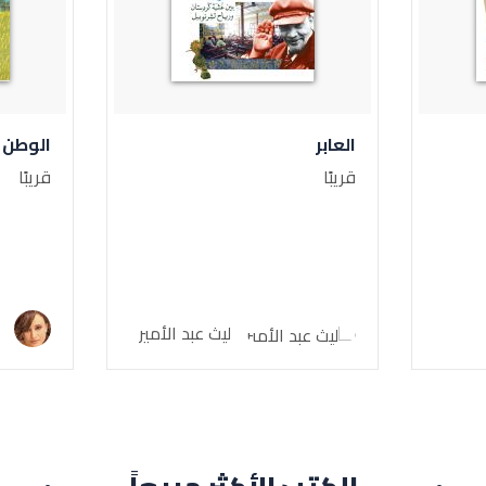
العابر
الوطن 
قريبًا
قريبًا
ب
ليث عبد الأمير