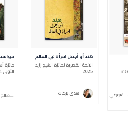
هند أو أجمل امرأة في العالم
مواسم ا
الائحة القصيرة لجائزة الشيخ زايد
جائزة أس
int
2025
الأولى 2024
هدى بركات
غيورغي