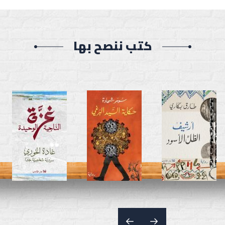
كتب ننصح بها