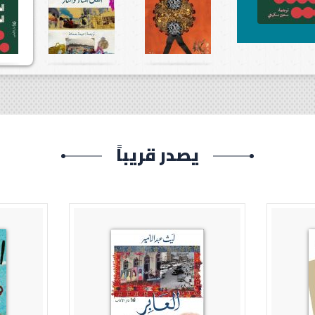
يصدر قريباً