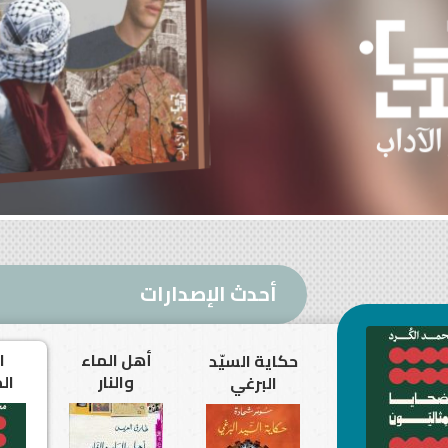
أحدث الإصدارات
أهل الماء
ا
فراشات مريم
حكاية السيّد
والنار
ال
الجليلية
البرغي